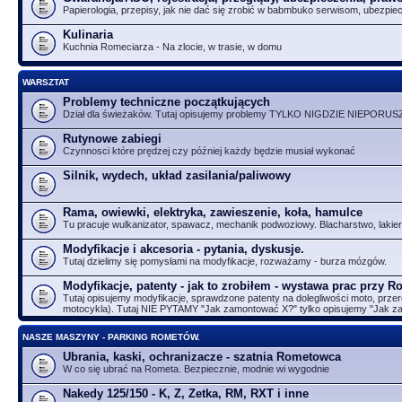
Papierologia, przepisy, jak nie dać się zrobić w babmbuko serwisom, ubezpie
Kulinaria
Kuchnia Romeciarza - Na zlocie, w trasie, w domu
WARSZTAT
Problemy techniczne początkujących
Dział dla świeżaków. Tutaj opisujemy problemy TYLKO NIGDZIE NIEPORUS
Rutynowe zabiegi
Czynnosci które prędzej czy później każdy będzie musiał wykonać
Silnik, wydech, układ zasilania/paliwowy
Rama, owiewki, elektryka, zawieszenie, koła, hamulce
Tu pracuje wulkanizator, spawacz, mechanik podwoziowy. Blacharstwo, lakier
Modyfikacje i akcesoria - pytania, dyskusje.
Tutaj dzielimy się pomysłami na modyfikacje, rozważamy - burza mózgów.
Modyfikacje, patenty - jak to zrobiłem - wystawa prac przy 
Tutaj opisujemy modyfikacje, sprawdzone patenty na dolegliwości moto, przer
motocykla). Tutaj NIE PYTAMY "Jak zamontować X?" tylko opisujemy "Jak 
NASZE MASZYNY - PARKING ROMETÓW.
Ubrania, kaski, ochranizacze - szatnia Rometowca
W co się ubrać na Rometa. Bezpiecznie, modnie wi wygodnie
Nakedy 125/150 - K, Z, Zetka, RM, RXT i inne