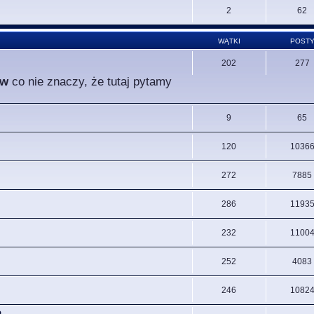
2
62
WĄTKI
POST
202
277
ów
co nie znaczy, że tutaj pytamy
9
65
120
1036
272
7885
286
1193
232
1100
252
4083
246
1082
.