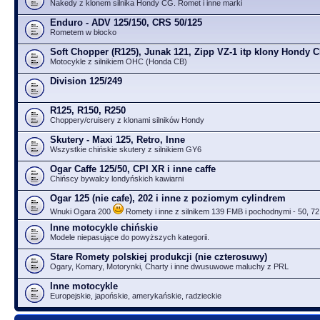
Nakedy z klonem silnika Hondy CG. Romet i inne marki
Enduro - ADV 125/150, CRS 50/125
Rometem w błocko
Soft Chopper (R125), Junak 121, Zipp VZ-1 itp klony Hondy 
Motocykle z silnikiem OHC (Honda CB)
Division 125/249
R125, R150, R250
Choppery/cruisery z klonami silników Hondy
Skutery - Maxi 125, Retro, Inne
Wszystkie chińskie skutery z silnikiem GY6
Ogar Caffe 125/50, CPI XR i inne caffe
Chińscy bywalcy londyńskich kawiarni
Ogar 125 (nie cafe), 202 i inne z poziomym cylindrem
Wnuki Ogara 200
Romety i inne z silnikem 139 FMB i pochodnymi - 50, 72
Inne motocykle chińskie
Modele niepasujące do powyższych kategorii.
Stare Romety polskiej produkcji (nie czterosuwy)
Ogary, Komary, Motorynki, Charty i inne dwusuwowe maluchy z PRL
Inne motocykle
Europejskie, japońskie, amerykańskie, radzieckie