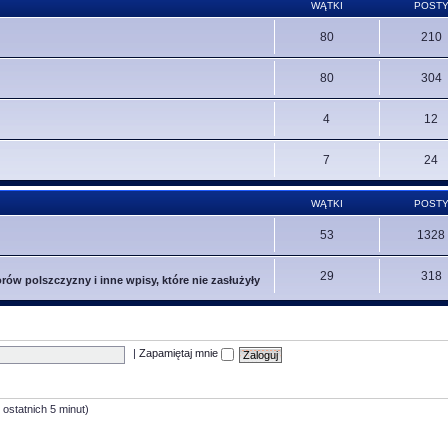
WĄTKI
POST
80
210
80
304
4
12
7
24
WĄTKI
POST
53
1328
29
318
ów polszczyzny i inne wpisy, które nie zasłużyły
|
Zapamiętaj mnie
 ostatnich 5 minut)