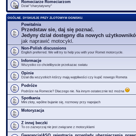
Romeciarze Romeciarzom
Dział "charytatywny"
OGÓLNE. DYSKUSJE PRZY ZLOTOWYM OGNISKU.
Powitalnia
Przedstaw sie, daj się poznać.
Jedyny dział dostępny dla nowych użytkownik
jak naprawić motocykl.
Non-Polish discussions
English preferred. We will try to help you with your Romet motorcycle.
Informacje
Wszystko co chcielibyscie przekazac swiatu
Opinie
Dział dla wszystkich którzy mają wątpliwości czy kupić nowego Rometa
Podróże
Podróże na Romecie? Dlaczego nie. Na innym ostatecznie też można
Spotkania
Mini zloty, wpólne bujanie się, rozmowy przy napojach
Motoryzacja
Z innej beczki
To co zazwyczaj nie jest związane z motocyklami
Gwarancja/ASO, rejestracja, przeglądy, ubezpieczenia, prawo