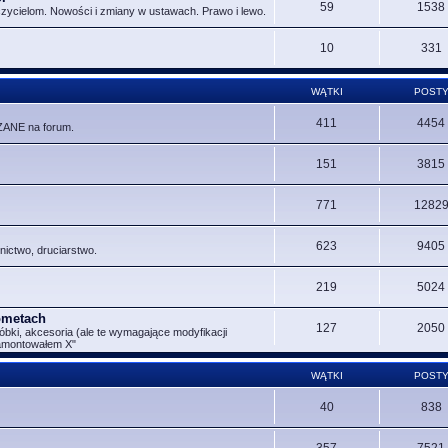
59
1538
czycielom. Nowości i zmiany w ustawach. Prawo i lewo.
10
331
WĄTKI
POST
411
4454
ZANE na forum.
151
3815
771
1282
623
9405
nictwo, druciarstwo.
219
5024
Rometach
127
2050
óbki, akcesoria (ale te wymagające modyfikacji
zamontowałem X"
WĄTKI
POST
40
838
357
7521