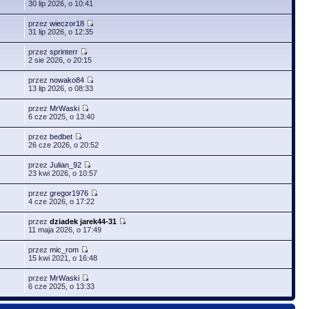
30 lip 2026, o 10:41
przez
wieczor18
31 lip 2026, o 12:35
przez
sprinterr
2 sie 2026, o 20:15
przez
nowako84
13 lip 2026, o 08:33
przez
MrWaski
6 cze 2025, o 13:40
przez
bedbet
26 cze 2026, o 20:52
przez
Julian_92
23 kwi 2026, o 10:57
przez
gregor1976
4 cze 2026, o 17:22
przez
dziadek jarek44-31
11 maja 2026, o 17:49
przez
mic_rom
15 kwi 2021, o 16:48
przez
MrWaski
6 cze 2025, o 13:33