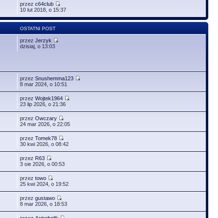
przez
c64club
10 lut 2018, o 15:37
Y
OSTATNI POST
przez
Jerzyk
dzisiaj, o 13:03
przez
Snushemma123
8 mar 2024, o 10:51
przez
Wojtek1964
6
23 lip 2026, o 21:36
przez
Owczary
24 mar 2026, o 22:05
przez
Tomek78
5
30 kwi 2026, o 08:42
przez
R63
4
3 sie 2026, o 00:53
przez
towo
25 kwi 2024, o 19:52
przez
gustawo
4
8 mar 2026, o 18:53
przez
Astroholik