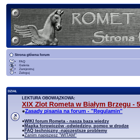
Strona główna forum
FAQ
Galeria
Zarejestruj
Zaloguj
DZIAŁ
LEKTURA OBOWIĄZKOWA:
XIX Zlot Rometa w Białym Brzegu - 5
●
Zasady pisania na forum - "Regulamin"
●
WIKI forum Rometa - nasza baza wiedzy
●
Mapka forowiczów -odwiedziny, pomoc w drodze
●
FAQ techniczny -najczęstsze problemy
●
Zanim napiszesz "WITAM"