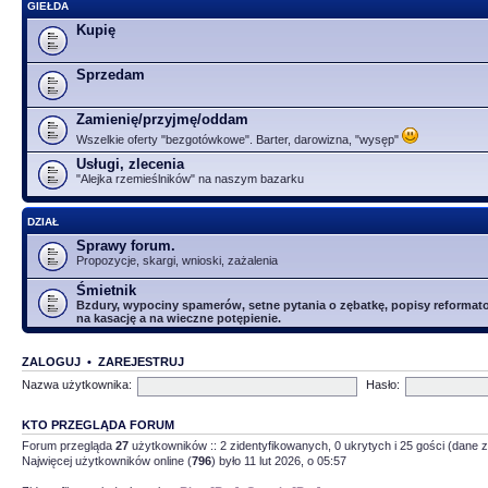
GIEŁDA
Kupię
Sprzedam
Zamienię/przyjmę/oddam
Wszelkie oferty "bezgotówkowe". Barter, darowizna, "wysęp"
Usługi, zlecenia
"Alejka rzemieślników" na naszym bazarku
DZIAŁ
Sprawy forum.
Propozycje, skargi, wnioski, zażalenia
Śmietnik
Bzdury, wypociny spamerów, setne pytania o zębatkę, popisy reformator
na kasację a na wieczne potępienie.
ZALOGUJ
•
ZAREJESTRUJ
Nazwa użytkownika:
Hasło:
KTO PRZEGLĄDA FORUM
Forum przegląda
27
użytkowników :: 2 zidentyfikowanych, 0 ukrytych i 25 gości (dane z
Najwięcej użytkowników online (
796
) było 11 lut 2026, o 05:57