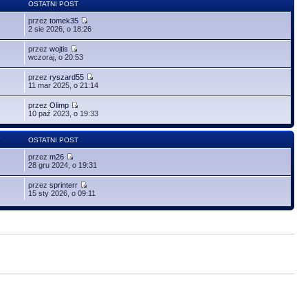
Y
OSTATNI POST
przez
tomek35
2 sie 2026, o 18:26
przez
wojtis
wczoraj, o 20:53
przez
ryszard55
11 mar 2025, o 21:14
przez
Olimp
10 paź 2023, o 19:33
Y
OSTATNI POST
przez
m26
28 gru 2024, o 19:31
przez
sprinterr
15 sty 2026, o 09:11