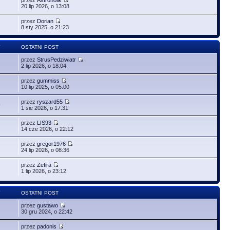
20 lip 2026, o 13:08
przez
Dorian
8 sty 2025, o 21:23
Y
OSTATNI POST
przez
StrusPedziwiatr
2 lip 2026, o 18:04
przez
gummiss
10 lip 2025, o 05:00
przez
ryszard55
9
1 sie 2026, o 17:31
przez
LIS93
14 cze 2026, o 22:12
przez
gregor1976
24 lip 2026, o 08:36
przez
Zefira
1 lip 2026, o 23:12
Y
OSTATNI POST
przez
gustawo
30 gru 2024, o 22:42
przez
padonis