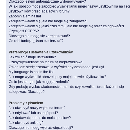
Dlaczego jestem automatycznie wylogowywany?
W jaki sposób mogę zapobiec wyświetlaniu mojej nazwy użytkownika na liśc
użytkowników przeglądających forum?
Zapomniałem hasła!
Zarejestrowałem się, ale nie mogę się zalogować!
Zarejestrowałem się jakiś czas temu, ale nie mogę się teraz zalogować!?!
Czym jest COPPA?
Dlaczego nie mogę się zarejestrować?
Co robi funkcja „Usuń ciasteczka”?
Preferencje i ustawienia użytkowników
Jak zmienić moje ustawienia?
Czasy wyświetlane na forum są nieprawidłowe!
Zmieniłem strefę czasową, a wyświetlany czas nadal jest zły!
My language is not in the list!
Jak mogę wyświetlić obrazek przy mojej nazwie użytkownika?
Co to jest ranga i jak mogę ją zmienić?
Gdy próbuję wysłać wiadomość e-mail do użytkownika, forum każe mi się
zalogować. Dlaczego?
Problemy z pisaniem
Jak utworzyć nowy wątek na forum?
Jak edytować lub usunąć post?
Jak dodawać podpis do moich postów?
Jak utworzyć ankietę?
Dlaczego nie mogę wybrać więcej opcji?