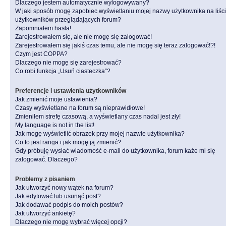
Dlaczego jestem automatycznie wylogowywany?
W jaki sposób mogę zapobiec wyświetlaniu mojej nazwy użytkownika na liśc
użytkowników przeglądających forum?
Zapomniałem hasła!
Zarejestrowałem się, ale nie mogę się zalogować!
Zarejestrowałem się jakiś czas temu, ale nie mogę się teraz zalogować!?!
Czym jest COPPA?
Dlaczego nie mogę się zarejestrować?
Co robi funkcja „Usuń ciasteczka”?
Preferencje i ustawienia użytkowników
Jak zmienić moje ustawienia?
Czasy wyświetlane na forum są nieprawidłowe!
Zmieniłem strefę czasową, a wyświetlany czas nadal jest zły!
My language is not in the list!
Jak mogę wyświetlić obrazek przy mojej nazwie użytkownika?
Co to jest ranga i jak mogę ją zmienić?
Gdy próbuję wysłać wiadomość e-mail do użytkownika, forum każe mi się
zalogować. Dlaczego?
Problemy z pisaniem
Jak utworzyć nowy wątek na forum?
Jak edytować lub usunąć post?
Jak dodawać podpis do moich postów?
Jak utworzyć ankietę?
Dlaczego nie mogę wybrać więcej opcji?