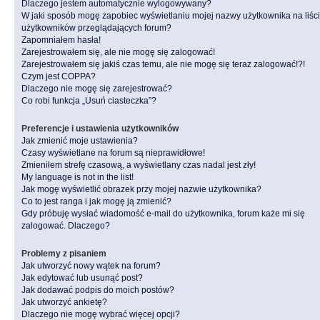
Dlaczego jestem automatycznie wylogowywany?
W jaki sposób mogę zapobiec wyświetlaniu mojej nazwy użytkownika na liśc
użytkowników przeglądających forum?
Zapomniałem hasła!
Zarejestrowałem się, ale nie mogę się zalogować!
Zarejestrowałem się jakiś czas temu, ale nie mogę się teraz zalogować!?!
Czym jest COPPA?
Dlaczego nie mogę się zarejestrować?
Co robi funkcja „Usuń ciasteczka”?
Preferencje i ustawienia użytkowników
Jak zmienić moje ustawienia?
Czasy wyświetlane na forum są nieprawidłowe!
Zmieniłem strefę czasową, a wyświetlany czas nadal jest zły!
My language is not in the list!
Jak mogę wyświetlić obrazek przy mojej nazwie użytkownika?
Co to jest ranga i jak mogę ją zmienić?
Gdy próbuję wysłać wiadomość e-mail do użytkownika, forum każe mi się
zalogować. Dlaczego?
Problemy z pisaniem
Jak utworzyć nowy wątek na forum?
Jak edytować lub usunąć post?
Jak dodawać podpis do moich postów?
Jak utworzyć ankietę?
Dlaczego nie mogę wybrać więcej opcji?