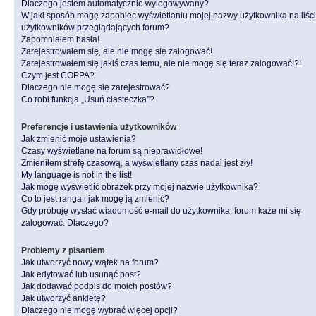
Dlaczego jestem automatycznie wylogowywany?
W jaki sposób mogę zapobiec wyświetlaniu mojej nazwy użytkownika na liśc
użytkowników przeglądających forum?
Zapomniałem hasła!
Zarejestrowałem się, ale nie mogę się zalogować!
Zarejestrowałem się jakiś czas temu, ale nie mogę się teraz zalogować!?!
Czym jest COPPA?
Dlaczego nie mogę się zarejestrować?
Co robi funkcja „Usuń ciasteczka”?
Preferencje i ustawienia użytkowników
Jak zmienić moje ustawienia?
Czasy wyświetlane na forum są nieprawidłowe!
Zmieniłem strefę czasową, a wyświetlany czas nadal jest zły!
My language is not in the list!
Jak mogę wyświetlić obrazek przy mojej nazwie użytkownika?
Co to jest ranga i jak mogę ją zmienić?
Gdy próbuję wysłać wiadomość e-mail do użytkownika, forum każe mi się
zalogować. Dlaczego?
Problemy z pisaniem
Jak utworzyć nowy wątek na forum?
Jak edytować lub usunąć post?
Jak dodawać podpis do moich postów?
Jak utworzyć ankietę?
Dlaczego nie mogę wybrać więcej opcji?