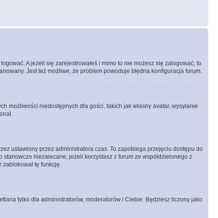
logować. A jeżeli się zarejestrowałeś i mimo to nie możesz się zalogować, to
 zbanowany. Jest też możliwe, że problem powoduje błędna konfiguracja forum.
ych możliwości niedostępnych dla gości, takich jak własny avatar, wysyłanie
onał.
rzez ustawiony przez administratora czas. To zapobiega przejęciu dostępu do
 stanowczo niezalecane, jeżeli korzystasz z forum ze współdzielonego z
r zablokował tę funkcję.
tlana tylko dla administratorów, moderatorów i Ciebie. Będziesz liczony jako