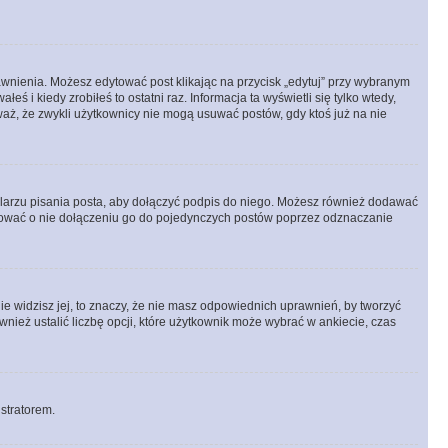
prawnienia. Możesz edytować post klikając na przycisk „edytuj” przy wybranym
ś i kiedy zrobiłeś to ostatni raz. Informacja ta wyświetli się tylko wtedy,
uważ, że zwykli użytkownicy nie mogą usuwać postów, gdy ktoś już na nie
larzu pisania posta, aby dołączyć podpis do niego. Możesz również dodawać
dować o nie dołączeniu go do pojedynczych postów poprzez odznaczanie
nie widzisz jej, to znaczy, że nie masz odpowiednich uprawnień, by tworzyć
wnież ustalić liczbę opcji, które użytkownik może wybrać w ankiecie, czas
istratorem.