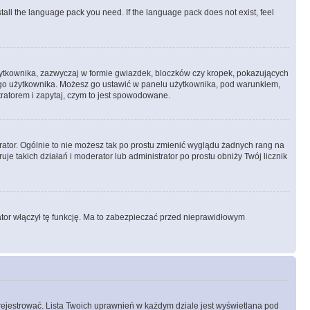
stall the language pack you need. If the language pack does not exist, feel
żytkownika, zazwyczaj w formie gwiazdek, bloczków czy kropek, pokazujących
ażdego użytkownika. Możesz go ustawić w panelu użytkownika, pod warunkiem,
tratorem i zapytaj, czym to jest spowodowane.
rator. Ogólnie to nie możesz tak po prostu zmienić wyglądu żadnych rang na
uje takich działań i moderator lub administrator po prostu obniży Twój licznik
ator włączył tę funkcję. Ma to zabezpieczać przed nieprawidłowym
rejestrować. Lista Twoich uprawnień w każdym dziale jest wyświetlana pod