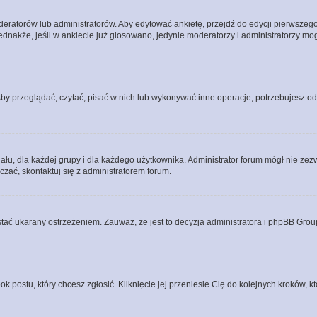
eratorów lub administratorów. Aby edytować ankietę, przejdź do edycji pierwszego 
Jednakże, jeśli w ankiecie już głosowano, jedynie moderatorzy i administratorzy m
Aby przeglądać, czytać, pisać w nich lub wykonywać inne operacje, potrzebujesz 
, dla każdej grupy i dla każdego użytkownika. Administrator forum mógł nie zezwo
zać, skontaktuj się z administratorem forum.
tać ukarany ostrzeżeniem. Zauważ, że jest to decyzja administratora i phpBB Grou
ok postu, który chcesz zgłosić. Kliknięcie jej przeniesie Cię do kolejnych kroków,