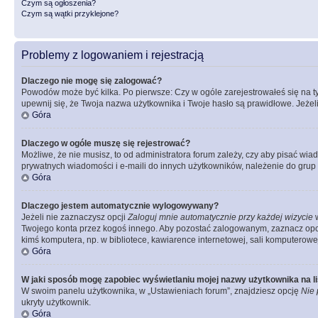
Czym są ogłoszenia?
Czym są wątki przyklejone?
Problemy z logowaniem i rejestracją
Dlaczego nie mogę się zalogować?
Powodów może być kilka. Po pierwsze: Czy w ogóle zarejestrowałeś się na tym 
upewnij się, że Twoja nazwa użytkownika i Twoje hasło są prawidłowe. Jeżeli
Góra
Dlaczego w ogóle muszę się rejestrować?
Możliwe, że nie musisz, to od administratora forum zależy, czy aby pisać wia
prywatnych wiadomości i e-maili do innych użytkowników, należenie do grup u
Góra
Dlaczego jestem automatycznie wylogowywany?
Jeżeli nie zaznaczysz opcji
Zaloguj mnie automatycznie przy każdej wizycie
w
Twojego konta przez kogoś innego. Aby pozostać zalogowanym, zaznacz opcję
kimś komputera, np. w bibliotece, kawiarence internetowej, sali komputerowej w 
Góra
W jaki sposób mogę zapobiec wyświetlaniu mojej nazwy użytkownika na l
W swoim panelu użytkownika, w „Ustawieniach forum”, znajdziesz opcję
Nie 
ukryty użytkownik.
Góra