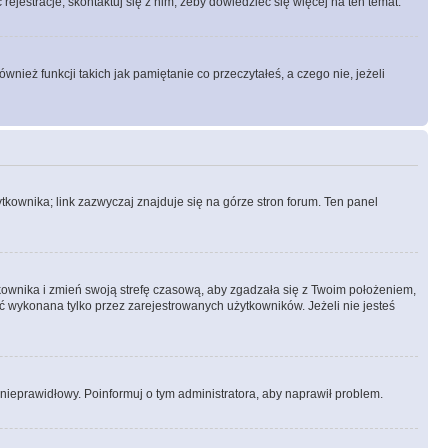
rejestracje, skontaktuj się z nim, żeby dowiedzieć się więcej na ten temat.
ież funkcji takich jak pamiętanie co przeczytałeś, a czego nie, jeżeli
kownika; link zazwyczaj znajduje się na górze stron forum. Ten panel
ytkownika i zmień swoją strefę czasową, aby zgadzała się z Twoim położeniem,
 wykonana tylko przez zarejestrowanych użytkowników. Jeżeli nie jesteś
t nieprawidłowy. Poinformuj o tym administratora, aby naprawił problem.