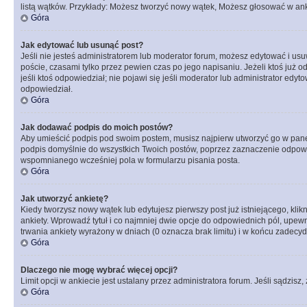
listą wątków. Przykłady: Możesz tworzyć nowy wątek, Możesz głosować w anki
Góra
Jak edytować lub usunąć post?
Jeśli nie jesteś administratorem lub moderator forum, możesz edytować i usuw
poście, czasami tylko przez pewien czas po jego napisaniu. Jeżeli ktoś już odp
jeśli ktoś odpowiedział; nie pojawi się jeśli moderator lub administrator ed
odpowiedział.
Góra
Jak dodawać podpis do moich postów?
Aby umieścić podpis pod swoim postem, musisz najpierw utworzyć go w pane
podpis domyślnie do wszystkich Twoich postów, poprzez zaznaczenie odpowi
wspomnianego wcześniej pola w formularzu pisania posta.
Góra
Jak utworzyć ankietę?
Kiedy tworzysz nowy wątek lub edytujesz pierwszy post już istniejącego, klik
ankiety. Wprowadź tytuł i co najmniej dwie opcje do odpowiednich pól, upewni
trwania ankiety wyrażony w dniach (0 oznacza brak limitu) i w końcu zadec
Góra
Dlaczego nie mogę wybrać więcej opcji?
Limit opcji w ankiecie jest ustalany przez administratora forum. Jeśli sądzisz,
Góra