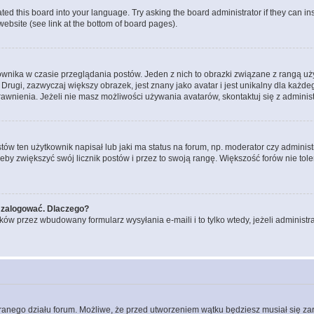
ted this board into your language. Try asking the board administrator if they can in
website (see link at the bottom of board pages).
ownika w czasie przeglądania postów. Jeden z nich to obrazki związane z rangą u
m. Drugi, zazwyczaj większy obrazek, jest znany jako avatar i jest unikalny dla k
rawnienia. Jeżeli nie masz możliwości używania avatarów, skontaktuj się z adminis
w ten użytkownik napisał lub jaki ma status na forum, np. moderator czy administ
żeby zwiększyć swój licznik postów i przez to swoją rangę. Większość forów nie toler
 zalogować. Dlaczego?
w przez wbudowany formularz wysyłania e-maili i to tylko wtedy, jeżeli administr
branego działu forum. Możliwe, że przed utworzeniem wątku będziesz musiał się za