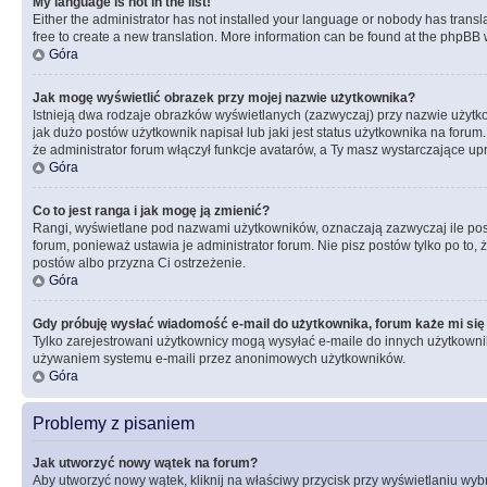
My language is not in the list!
Either the administrator has not installed your language or nobody has transla
free to create a new translation. More information can be found at the phpBB 
Góra
Jak mogę wyświetlić obrazek przy mojej nazwie użytkownika?
Istnieją dwa rodzaje obrazków wyświetlanych (zazwyczaj) przy nazwie użytk
jak dużo postów użytkownik napisał lub jaki jest status użytkownika na foru
że administrator forum włączył funkcje avatarów, a Ty masz wystarczające up
Góra
Co to jest ranga i jak mogę ją zmienić?
Rangi, wyświetlane pod nazwami użytkowników, oznaczają zazwyczaj ile postó
forum, ponieważ ustawia je administrator forum. Nie pisz postów tylko po to, 
postów albo przyzna Ci ostrzeżenie.
Góra
Gdy próbuję wysłać wiadomość e-mail do użytkownika, forum każe mi się
Tylko zarejestrowani użytkownicy mogą wysyłać e-maile do innych użytkownikó
używaniem systemu e-maili przez anonimowych użytkowników.
Góra
Problemy z pisaniem
Jak utworzyć nowy wątek na forum?
Aby utworzyć nowy wątek, kliknij na właściwy przycisk przy wyświetlaniu wy