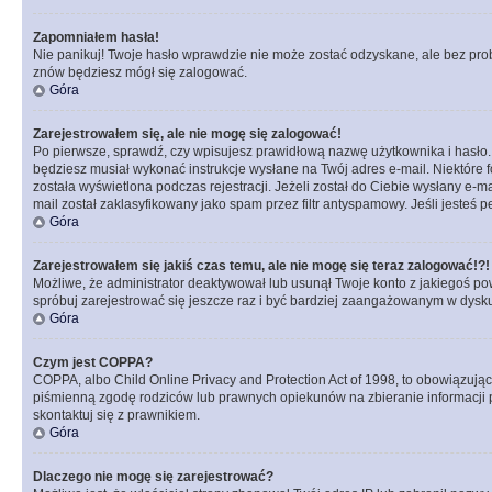
Zapomniałem hasła!
Nie panikuj! Twoje hasło wprawdzie nie może zostać odzyskane, ale bez prob
znów będziesz mógł się zalogować.
Góra
Zarejestrowałem się, ale nie mogę się zalogować!
Po pierwsze, sprawdź, czy wpisujesz prawidłową nazwę użytkownika i hasło. Jeś
będziesz musiał wykonać instrukcje wysłane na Twój adres e-mail. Niektóre 
została wyświetlona podczas rejestracji. Jeżeli został do Ciebie wysłany e-
mail został zaklasyfikowany jako spam przez filtr antyspamowy. Jeśli jesteś 
Góra
Zarejestrowałem się jakiś czas temu, ale nie mogę się teraz zalogować!?!
Możliwe, że administrator deaktywował lub usunął Twoje konto z jakiegoś pow
spróbuj zarejestrować się jeszcze raz i być bardziej zaangażowanym w dysku
Góra
Czym jest COPPA?
COPPA, albo Child Online Privacy and Protection Act of 1998, to obowiązują
piśmienną zgodę rodziców lub prawnych opiekunów na zbieranie informacji pr
skontaktuj się z prawnikiem.
Góra
Dlaczego nie mogę się zarejestrować?