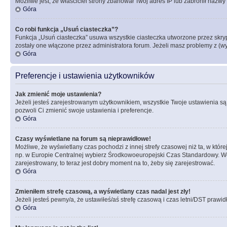
Możliwe jest, że właściciel strony zbanował Twój adres IP lub zabronił nazwy 
Góra
Co robi funkcja „Usuń ciasteczka”?
Funkcja „Usuń ciasteczka” usuwa wszystkie ciasteczka utworzone przez skrypt
zostały one włączone przez administratora forum. Jeżeli masz problemy z (
Góra
Preferencje i ustawienia użytkowników
Jak zmienić moje ustawienia?
Jeżeli jesteś zarejestrowanym użytkownikiem, wszystkie Twoje ustawienia są
pozwoli Ci zmienić swoje ustawienia i preferencje.
Góra
Czasy wyświetlane na forum są nieprawidłowe!
Możliwe, że wyświetlany czas pochodzi z innej strefy czasowej niż ta, w któ
np. w Europie Centralnej wybierz Środkowoeuropejski Czas Standardowy. Weź
zarejestrowany, to teraz jest dobry moment na to, żeby się zarejestrować.
Góra
Zmieniłem strefę czasową, a wyświetlany czas nadal jest zły!
Jeżeli jesteś pewny/a, że ustawiłeś/aś strefę czasową i czas letni/DST prawi
Góra