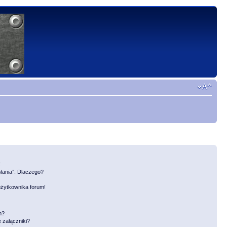
!
słania”. Dlaczego?
użytkownika forum!
m?
 załączniki?