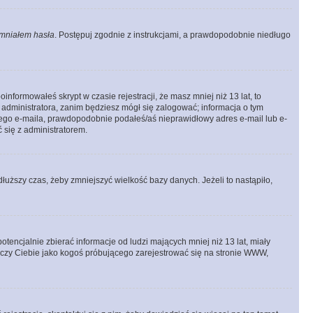
mniałem hasła
. Postępuj zgodnie z instrukcjami, a prawdopodobnie niedługo
informowałeś skrypt w czasie rejestracji, że masz mniej niż 13 lat, to
 administratora, zanim będziesz mógł się zalogować; informacja o tym
adnego e-maila, prawdopodobnie podałeś/aś nieprawidłowy adres e-mail lub e-
 się z administratorem.
łuższy czas, żeby zmniejszyć wielkość bazy danych. Jeżeli to nastąpiło,
ncjalnie zbierać informacje od ludzi mających mniej niż 13 lat, miały
tyczy Ciebie jako kogoś próbującego zarejestrować się na stronie WWW,