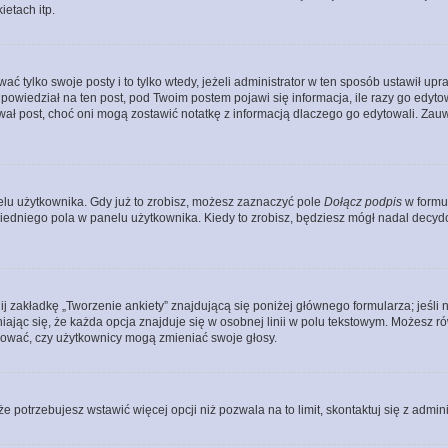
etach itp.
ać tylko swoje posty i to tylko wtedy, jeżeli administrator w ten sposób ustawił u
owiedział na ten post, pod Twoim postem pojawi się informacja, ile razy go edytowałe
ytował post, choć oni mogą zostawić notatkę z informacją dlaczego go edytowali. Za
lu użytkownika. Gdy już to zrobisz, możesz zaznaczyć pole
Dołącz podpis
w formu
edniego pola w panelu użytkownika. Kiedy to zrobisz, będziesz mógł nadal decy
nij zakładkę „Tworzenie ankiety” znajdującą się poniżej głównego formularza; jeśli 
ając się, że każda opcja znajduje się w osobnej linii w polu tekstowym. Możesz ró
ydować, czy użytkownicy mogą zmieniać swoje głosy.
 że potrzebujesz wstawić więcej opcji niż pozwala na to limit, skontaktuj się z admin