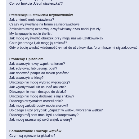
Co robi funkcja „Usuń ciasteczka”?
Preferencje i ustawienia użytkowników
Jak zmienić moje ustawienia?
Czasy wyświetlane na forum są nieprawidłowe!
Zmieniłem strefę czasową, a wyświetlany czas nadal jest zły!
My language is not in the list!
Jak mogę wyświetlić obrazek przy mojej nazwie użytkownika?
Co to jest ranga i jak mogę ją zmienić?
Gdy próbuję wysłać wiadomość e-mail do użytkownika, forum każe mi się zalogować
Problemy z pisaniem
Jak utworzyć nowy wątek na forum?
Jak edytować lub usunąć post?
Jak dodawać podpis do moich postów?
Jak utworzyć ankietę?
Dlaczego nie mogę wybrać więcej opcji?
Jak wyedytować lub usunąć ankietę?
Dlaczego nie mam dostępu do działu?
Dlaczego nie mogę dodawać załączników?
Dlaczego otrzymałem ostrzeżenie?
Jak mogę zgłosić posty moderatorowi?
Do czego służy przycisk „Zapisz” w widoku tworzenia wątku?
Dlaczego mój post musi być zaakceptowany?
Jak mogę przesunąć swój wątek w górę?
Formatowanie i rodzaje wątków
Czym są ogłoszenia globalne?