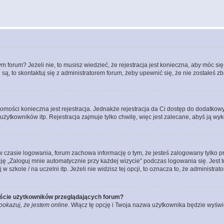
forum? Jeżeli nie, to musisz wiedzieć, że rejestracja jest konieczna, aby móc się 
 są, to skontaktuj się z administratorem forum, żeby upewnić się, że nie zostałeś
domości konieczna jest rejestracja. Jednakże rejestracja da Ci dostęp do dodatkow
żytkowników itp. Rejestracja zajmuje tylko chwilę, więc jest zalecane, abyś ją wyk
 czasie logowania, forum zachowa informację o tym, że jesteś zalogowany tylko p
 „Zaloguj mnie automatycznie przy każdej wizycie” podczas logowania się. Jest to
szkole / na uczelni itp. Jeżeli nie widzisz tej opcji, to oznacza to, że administrato
iście użytkowników przeglądających forum?
pokazuj, że jestem online
. Włącz tę opcję i Twoja nazwa użytkownika będzie wyświe