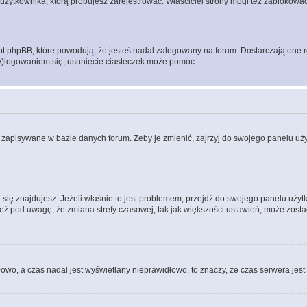
użytkownika, którą próbujesz zarejestrować. Właściciel strony mógł też zablokować 
 phpBB, które powodują, że jesteś nadal zalogowany na forum. Dostarczają one równ
wy)logowaniem się, usunięcie ciasteczek może pomóc.
 zapisywane w bazie danych forum. Żeby je zmienić, zajrzyj do swojego panelu użyt
rej się znajdujesz. Jeżeli właśnie to jest problemem, przejdź do swojego panelu uż
 pod uwagę, że zmiana strefy czasowej, tak jak większości ustawień, może zostać
dłowo, a czas nadal jest wyświetlany nieprawidłowo, to znaczy, że czas serwera jes