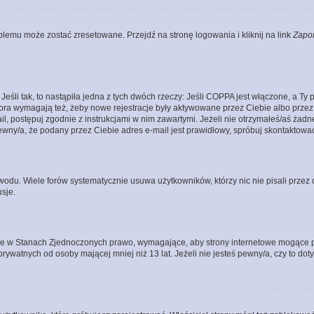
lemu może zostać zresetowane. Przejdź na stronę logowania i kliknij na link
Zapo
li tak, to nastąpiła jedna z tych dwóch rzeczy: Jeśli COPPA jest włączone, a Ty po
fora wymagają też, żeby nowe rejestracje były aktywowane przez Ciebie albo przez
mail, postępuj zgodnie z instrukcjami w nim zawartymi. Jeżeli nie otrzymałeś/aś ż
pewny/a, że podany przez Ciebie adres e-mail jest prawidłowy, spróbuj skontaktować
odu. Wiele forów systematycznie usuwa użytkowników, którzy nic nie pisali przez d
sje.
ce w Stanach Zjednoczonych prawo, wymagające, aby strony internetowe mogące pote
ywatnych od osoby mającej mniej niż 13 lat. Jeżeli nie jesteś pewny/a, czy to do