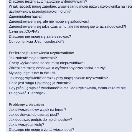
Dlaczego jestem automatycznie wylogowywany?
W jaki sposób mogę zapobiec wyświetlaniu mojej nazwy użytkownika na liśc
użytkowników przeglądających forum?
Zapomniałem hasła!
Zarejestrowałem się, ale nie mogę się zalogować!
Zarejestrowałem się jakiś czas temu, ale nie mogę się teraz zalogować!?!
Czym jest COPPA?
Dlaczego nie mogę się zarejestrować?
Co robi funkcja „Usuń ciasteczka”?
Preferencje i ustawienia użytkowników
Jak zmienić moje ustawienia?
Czasy wyświetlane na forum są nieprawidłowe!
Zmieniłem strefę czasową, a wyświetlany czas nadal jest zły!
My language is not in the list!
Jak mogę wyświetlić obrazek przy mojej nazwie użytkownika?
Co to jest ranga i jak mogę ją zmienić?
Gdy próbuję wysłać wiadomość e-mail do użytkownika, forum każe mi się
zalogować. Dlaczego?
Problemy z pisaniem
Jak utworzyć nowy wątek na forum?
Jak edytować lub usunąć post?
Jak dodawać podpis do moich postów?
Jak utworzyć ankietę?
Dlaczego nie mogę wybrać więcej opcji?