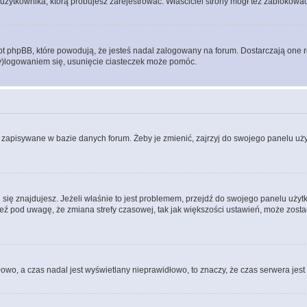
użytkownika, którą próbujesz zarejestrować. Właściciel strony mógł też zablokować 
 phpBB, które powodują, że jesteś nadal zalogowany na forum. Dostarczają one równ
wy)logowaniem się, usunięcie ciasteczek może pomóc.
 zapisywane w bazie danych forum. Żeby je zmienić, zajrzyj do swojego panelu użyt
rej się znajdujesz. Jeżeli właśnie to jest problemem, przejdź do swojego panelu uż
 pod uwagę, że zmiana strefy czasowej, tak jak większości ustawień, może zostać
dłowo, a czas nadal jest wyświetlany nieprawidłowo, to znaczy, że czas serwera jes