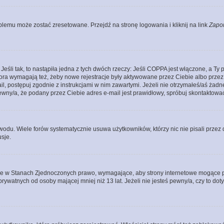
lemu może zostać zresetowane. Przejdź na stronę logowania i kliknij na link
Zapo
li tak, to nastąpiła jedna z tych dwóch rzeczy: Jeśli COPPA jest włączone, a Ty po
fora wymagają też, żeby nowe rejestracje były aktywowane przez Ciebie albo przez
mail, postępuj zgodnie z instrukcjami w nim zawartymi. Jeżeli nie otrzymałeś/aś ż
pewny/a, że podany przez Ciebie adres e-mail jest prawidłowy, spróbuj skontaktować
odu. Wiele forów systematycznie usuwa użytkowników, którzy nic nie pisali przez d
sje.
ce w Stanach Zjednoczonych prawo, wymagające, aby strony internetowe mogące pote
ywatnych od osoby mającej mniej niż 13 lat. Jeżeli nie jesteś pewny/a, czy to do