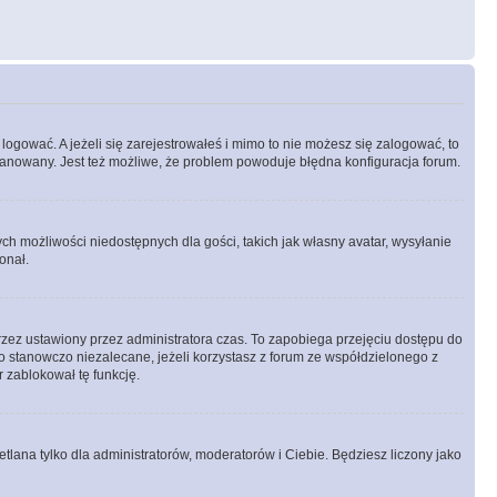
logować. A jeżeli się zarejestrowałeś i mimo to nie możesz się zalogować, to
 zbanowany. Jest też możliwe, że problem powoduje błędna konfiguracja forum.
ych możliwości niedostępnych dla gości, takich jak własny avatar, wysyłanie
onał.
rzez ustawiony przez administratora czas. To zapobiega przejęciu dostępu do
 stanowczo niezalecane, jeżeli korzystasz z forum ze współdzielonego z
r zablokował tę funkcję.
tlana tylko dla administratorów, moderatorów i Ciebie. Będziesz liczony jako