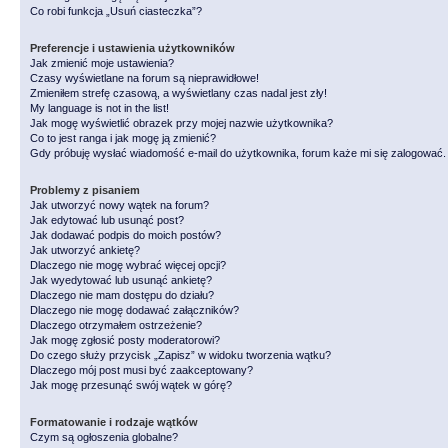
Co robi funkcja „Usuń ciasteczka”?
Preferencje i ustawienia użytkowników
Jak zmienić moje ustawienia?
Czasy wyświetlane na forum są nieprawidłowe!
Zmieniłem strefę czasową, a wyświetlany czas nadal jest zły!
My language is not in the list!
Jak mogę wyświetlić obrazek przy mojej nazwie użytkownika?
Co to jest ranga i jak mogę ją zmienić?
Gdy próbuję wysłać wiadomość e-mail do użytkownika, forum każe mi się zalogować
Problemy z pisaniem
Jak utworzyć nowy wątek na forum?
Jak edytować lub usunąć post?
Jak dodawać podpis do moich postów?
Jak utworzyć ankietę?
Dlaczego nie mogę wybrać więcej opcji?
Jak wyedytować lub usunąć ankietę?
Dlaczego nie mam dostępu do działu?
Dlaczego nie mogę dodawać załączników?
Dlaczego otrzymałem ostrzeżenie?
Jak mogę zgłosić posty moderatorowi?
Do czego służy przycisk „Zapisz” w widoku tworzenia wątku?
Dlaczego mój post musi być zaakceptowany?
Jak mogę przesunąć swój wątek w górę?
Formatowanie i rodzaje wątków
Czym są ogłoszenia globalne?