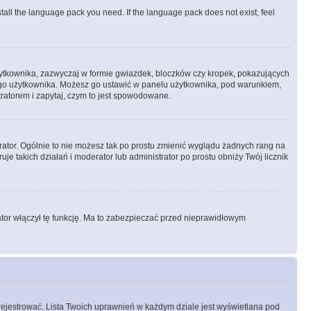
stall the language pack you need. If the language pack does not exist, feel
żytkownika, zazwyczaj w formie gwiazdek, bloczków czy kropek, pokazujących
ażdego użytkownika. Możesz go ustawić w panelu użytkownika, pod warunkiem,
tratorem i zapytaj, czym to jest spowodowane.
rator. Ogólnie to nie możesz tak po prostu zmienić wyglądu żadnych rang na
uje takich działań i moderator lub administrator po prostu obniży Twój licznik
ator włączył tę funkcję. Ma to zabezpieczać przed nieprawidłowym
rejestrować. Lista Twoich uprawnień w każdym dziale jest wyświetlana pod