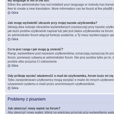
My language is not in the list!
Either the administrator has not installed your language or nobody has transla
free to create a new translation. More information can be found at the phpBB 
Góra
Jak mogę wyświetlić obrazek przy mojej nazwie użytkownika?
Istnieją dwa rodzaje obrazków wyświetlanych (zazwyczaj) przy nazwie użytk
jak dużo postów użytkownik napisał lub jaki jest status użytkownika na foru
że administrator forum włączył funkcje avatarów, a Ty masz wystarczające up
Góra
Co to jest ranga i jak mogę ją zmienić?
Rangi, wyświetlane pod nazwami użytkowników, oznaczają zazwyczaj ile postó
forum, ponieważ ustawia je administrator forum. Nie pisz postów tylko po to, 
postów albo przyzna Ci ostrzeżenie.
Góra
Gdy próbuję wysłać wiadomość e-mail do użytkownika, forum każe mi się
Tylko zarejestrowani użytkownicy mogą wysyłać e-maile do innych użytkownikó
używaniem systemu e-maili przez anonimowych użytkowników.
Góra
Problemy z pisaniem
Jak utworzyć nowy wątek na forum?
Aby utworzyć nowy wątek, kliknij na właściwy przycisk przy wyświetlaniu wy