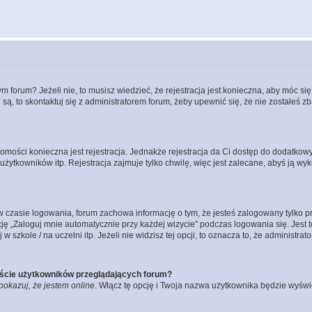
forum? Jeżeli nie, to musisz wiedzieć, że rejestracja jest konieczna, aby móc się 
 są, to skontaktuj się z administratorem forum, żeby upewnić się, że nie zostałeś
domości konieczna jest rejestracja. Jednakże rejestracja da Ci dostęp do dodatkow
żytkowników itp. Rejestracja zajmuje tylko chwilę, więc jest zalecane, abyś ją wyk
 czasie logowania, forum zachowa informację o tym, że jesteś zalogowany tylko p
 „Zaloguj mnie automatycznie przy każdej wizycie” podczas logowania się. Jest to
szkole / na uczelni itp. Jeżeli nie widzisz tej opcji, to oznacza to, że administrato
iście użytkowników przeglądających forum?
pokazuj, że jestem online
. Włącz tę opcję i Twoja nazwa użytkownika będzie wyświe