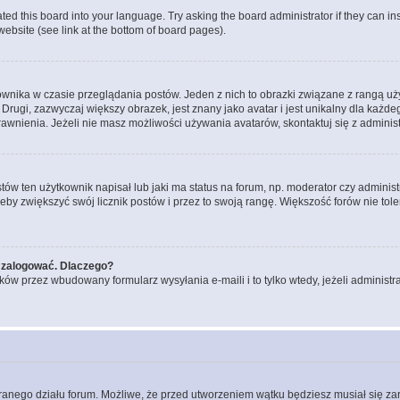
ted this board into your language. Try asking the board administrator if they can in
website (see link at the bottom of board pages).
ownika w czasie przeglądania postów. Jeden z nich to obrazki związane z rangą u
m. Drugi, zazwyczaj większy obrazek, jest znany jako avatar i jest unikalny dla k
rawnienia. Jeżeli nie masz możliwości używania avatarów, skontaktuj się z adminis
w ten użytkownik napisał lub jaki ma status na forum, np. moderator czy administ
żeby zwiększyć swój licznik postów i przez to swoją rangę. Większość forów nie toler
 zalogować. Dlaczego?
w przez wbudowany formularz wysyłania e-maili i to tylko wtedy, jeżeli administr
branego działu forum. Możliwe, że przed utworzeniem wątku będziesz musiał się za