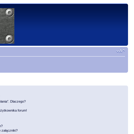
!
słania”. Dlaczego?
użytkownika forum!
m?
 załączniki?