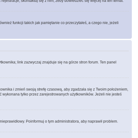
rejestracje, skontaktuj się z nim, żeby dowiedzieć się więcej na ten temat.
ież funkcji takich jak pamiętanie co przeczytałeś, a czego nie, jeżeli
kownika; link zazwyczaj znajduje się na górze stron forum. Ten panel
ytkownika i zmień swoją strefę czasową, aby zgadzała się z Twoim położeniem,
 wykonana tylko przez zarejestrowanych użytkowników. Jeżeli nie jesteś
t nieprawidłowy. Poinformuj o tym administratora, aby naprawił problem.