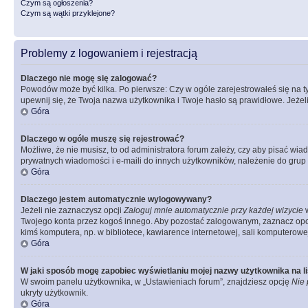
Czym są ogłoszenia?
Czym są wątki przyklejone?
Problemy z logowaniem i rejestracją
Dlaczego nie mogę się zalogować?
Powodów może być kilka. Po pierwsze: Czy w ogóle zarejestrowałeś się na tym 
upewnij się, że Twoja nazwa użytkownika i Twoje hasło są prawidłowe. Jeżeli
Góra
Dlaczego w ogóle muszę się rejestrować?
Możliwe, że nie musisz, to od administratora forum zależy, czy aby pisać wia
prywatnych wiadomości i e-maili do innych użytkowników, należenie do grup u
Góra
Dlaczego jestem automatycznie wylogowywany?
Jeżeli nie zaznaczysz opcji
Zaloguj mnie automatycznie przy każdej wizycie
w
Twojego konta przez kogoś innego. Aby pozostać zalogowanym, zaznacz opcję
kimś komputera, np. w bibliotece, kawiarence internetowej, sali komputerowej w 
Góra
W jaki sposób mogę zapobiec wyświetlaniu mojej nazwy użytkownika na l
W swoim panelu użytkownika, w „Ustawieniach forum”, znajdziesz opcję
Nie 
ukryty użytkownik.
Góra