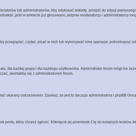
eratorów lub administratorów. Aby edytować ankietę, przejdź do edycji pierwszego 
Jednakże, jeśli w ankiecie już głosowano, jedynie moderatorzy i administratorzy m
Aby przeglądać, czytać, pisać w nich lub wykonywać inne operacje, potrzebujesz 
, dla każdej grupy i dla każdego użytkownika. Administrator forum mógł nie zezwo
zać, skontaktuj się z administratorem forum.
tać ukarany ostrzeżeniem. Zauważ, że jest to decyzja administratora i phpBB Grou
ok postu, który chcesz zgłosić. Kliknięcie jej przeniesie Cię do kolejnych kroków,