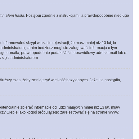
mniałem hasła
. Postępuj zgodnie z instrukcjami, a prawdopodobnie niedługo
informowałeś skrypt w czasie rejestracji, że masz mniej niż 13 lat, to
 administratora, zanim będziesz mógł się zalogować; informacja o tym
adnego e-maila, prawdopodobnie podałeś/aś nieprawidłowy adres e-mail lub e-
 się z administratorem.
łuższy czas, żeby zmniejszyć wielkość bazy danych. Jeżeli to nastąpiło,
ncjalnie zbierać informacje od ludzi mających mniej niż 13 lat, miały
tyczy Ciebie jako kogoś próbującego zarejestrować się na stronie WWW,