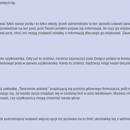
etach itp.
ać tylko swoje posty i to tylko wtedy, jeżeli administrator w ten sposób ustawił u
owiedział na ten post, pod Twoim postem pojawi się informacja, ile razy go edytowałe
ytował post, choć oni mogą zostawić notatkę z informacją dlaczego go edytowali. Za
lu użytkownika. Gdy już to zrobisz, możesz zaznaczyć pole
Dołącz podpis
w formu
edniego pola w panelu użytkownika. Kiedy to zrobisz, będziesz mógł nadal decy
nij zakładkę „Tworzenie ankiety” znajdującą się poniżej głównego formularza; jeśli 
ając się, że każda opcja znajduje się w osobnej linii w polu tekstowym. Możesz ró
ydować, czy użytkownicy mogą zmieniać swoje głosy.
 że potrzebujesz wstawić więcej opcji niż pozwala na to limit, skontaktuj się z admin