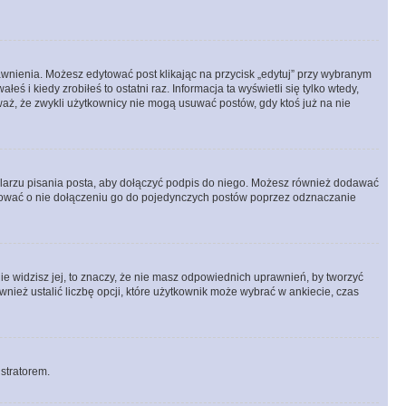
prawnienia. Możesz edytować post klikając na przycisk „edytuj” przy wybranym
ś i kiedy zrobiłeś to ostatni raz. Informacja ta wyświetli się tylko wtedy,
uważ, że zwykli użytkownicy nie mogą usuwać postów, gdy ktoś już na nie
larzu pisania posta, aby dołączyć podpis do niego. Możesz również dodawać
dować o nie dołączeniu go do pojedynczych postów poprzez odznaczanie
nie widzisz jej, to znaczy, że nie masz odpowiednich uprawnień, by tworzyć
wnież ustalić liczbę opcji, które użytkownik może wybrać w ankiecie, czas
istratorem.