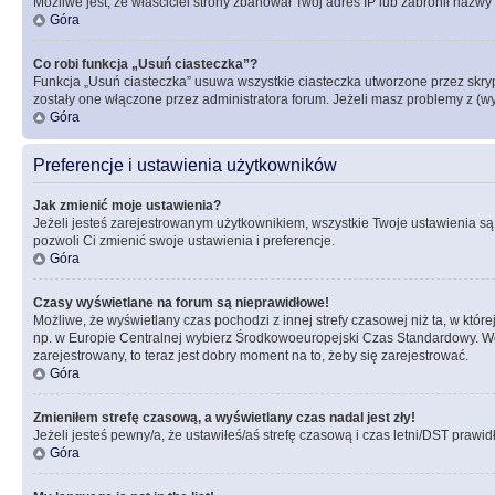
Możliwe jest, że właściciel strony zbanował Twój adres IP lub zabronił nazwy 
Góra
Co robi funkcja „Usuń ciasteczka”?
Funkcja „Usuń ciasteczka” usuwa wszystkie ciasteczka utworzone przez skrypt
zostały one włączone przez administratora forum. Jeżeli masz problemy z (
Góra
Preferencje i ustawienia użytkowników
Jak zmienić moje ustawienia?
Jeżeli jesteś zarejestrowanym użytkownikiem, wszystkie Twoje ustawienia są
pozwoli Ci zmienić swoje ustawienia i preferencje.
Góra
Czasy wyświetlane na forum są nieprawidłowe!
Możliwe, że wyświetlany czas pochodzi z innej strefy czasowej niż ta, w któ
np. w Europie Centralnej wybierz Środkowoeuropejski Czas Standardowy. Weź
zarejestrowany, to teraz jest dobry moment na to, żeby się zarejestrować.
Góra
Zmieniłem strefę czasową, a wyświetlany czas nadal jest zły!
Jeżeli jesteś pewny/a, że ustawiłeś/aś strefę czasową i czas letni/DST prawi
Góra