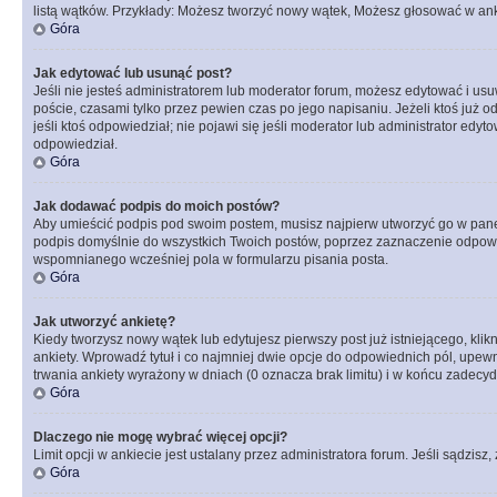
listą wątków. Przykłady: Możesz tworzyć nowy wątek, Możesz głosować w anki
Góra
Jak edytować lub usunąć post?
Jeśli nie jesteś administratorem lub moderator forum, możesz edytować i usuw
poście, czasami tylko przez pewien czas po jego napisaniu. Jeżeli ktoś już odp
jeśli ktoś odpowiedział; nie pojawi się jeśli moderator lub administrator ed
odpowiedział.
Góra
Jak dodawać podpis do moich postów?
Aby umieścić podpis pod swoim postem, musisz najpierw utworzyć go w pane
podpis domyślnie do wszystkich Twoich postów, poprzez zaznaczenie odpowi
wspomnianego wcześniej pola w formularzu pisania posta.
Góra
Jak utworzyć ankietę?
Kiedy tworzysz nowy wątek lub edytujesz pierwszy post już istniejącego, klik
ankiety. Wprowadź tytuł i co najmniej dwie opcje do odpowiednich pól, upewni
trwania ankiety wyrażony w dniach (0 oznacza brak limitu) i w końcu zadec
Góra
Dlaczego nie mogę wybrać więcej opcji?
Limit opcji w ankiecie jest ustalany przez administratora forum. Jeśli sądzisz,
Góra