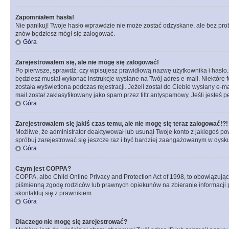
Zapomniałem hasła!
Nie panikuj! Twoje hasło wprawdzie nie może zostać odzyskane, ale bez prob
znów będziesz mógł się zalogować.
Góra
Zarejestrowałem się, ale nie mogę się zalogować!
Po pierwsze, sprawdź, czy wpisujesz prawidłową nazwę użytkownika i hasło. Jeś
będziesz musiał wykonać instrukcje wysłane na Twój adres e-mail. Niektóre 
została wyświetlona podczas rejestracji. Jeżeli został do Ciebie wysłany e-
mail został zaklasyfikowany jako spam przez filtr antyspamowy. Jeśli jesteś 
Góra
Zarejestrowałem się jakiś czas temu, ale nie mogę się teraz zalogować!?!
Możliwe, że administrator deaktywował lub usunął Twoje konto z jakiegoś pow
spróbuj zarejestrować się jeszcze raz i być bardziej zaangażowanym w dysku
Góra
Czym jest COPPA?
COPPA, albo Child Online Privacy and Protection Act of 1998, to obowiązują
piśmienną zgodę rodziców lub prawnych opiekunów na zbieranie informacji pr
skontaktuj się z prawnikiem.
Góra
Dlaczego nie mogę się zarejestrować?