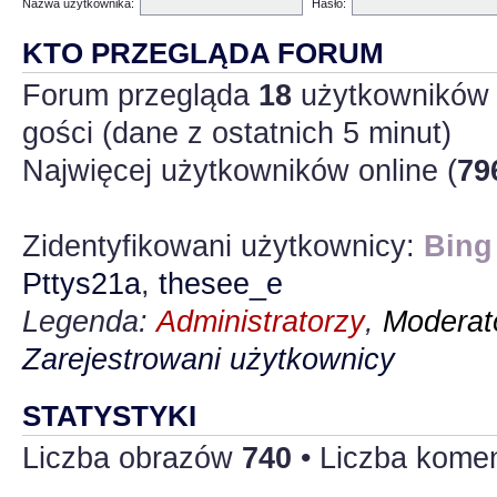
Nazwa użytkownika:
Hasło:
KTO PRZEGLĄDA FORUM
Forum przegląda
18
użytkowników :
gości (dane z ostatnich 5 minut)
Najwięcej użytkowników online (
79
Zidentyfikowani użytkownicy:
Bing
Pttys21a
,
thesee_e
Legenda:
Administratorzy
,
Moderato
Zarejestrowani użytkownicy
STATYSTYKI
Liczba obrazów
740
• Liczba kome