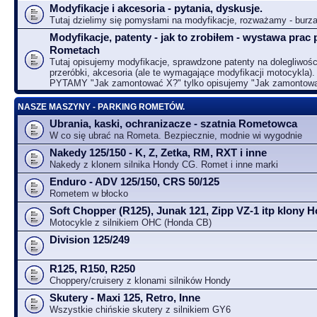
Modyfikacje i akcesoria - pytania, dyskusje.
Tutaj dzielimy się pomysłami na modyfikacje, rozważamy - bur
Modyfikacje, patenty - jak to zrobiłem - wystawa prac 
Rometach
Tutaj opisujemy modyfikacje, sprawdzone patenty na dolegliwośc
przeróbki, akcesoria (ale te wymagające modyfikacji motocykla).
PYTAMY "Jak zamontować X?" tylko opisujemy "Jak zamontow
NASZE MASZYNY - PARKING ROMETÓW.
Ubrania, kaski, ochranizacze - szatnia Rometowca
W co się ubrać na Rometa. Bezpiecznie, modnie wi wygodnie
Nakedy 125/150 - K, Z, Zetka, RM, RXT i inne
Nakedy z klonem silnika Hondy CG. Romet i inne marki
Enduro - ADV 125/150, CRS 50/125
Rometem w błocko
Soft Chopper (R125), Junak 121, Zipp VZ-1 itp klony
Motocykle z silnikiem OHC (Honda CB)
Division 125/249
R125, R150, R250
Choppery/cruisery z klonami silników Hondy
Skutery - Maxi 125, Retro, Inne
Wszystkie chińskie skutery z silnikiem GY6