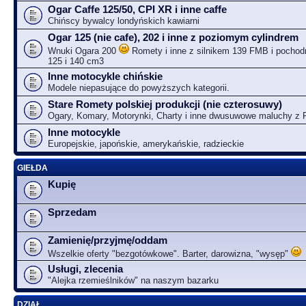
Ogar Caffe 125/50, CPI XR i inne caffe
Chińscy bywalcy londyńskich kawiarni
Ogar 125 (nie cafe), 202 i inne z poziomym cylindrem
Wnuki Ogara 200
Romety i inne z silnikem 139 FMB i pochodn
125 i 140 cm3
Inne motocykle chińskie
Modele niepasujące do powyższych kategorii.
Stare Romety polskiej produkcji (nie czterosuwy)
Ogary, Komary, Motorynki, Charty i inne dwusuwowe maluchy z
Inne motocykle
Europejskie, japońskie, amerykańskie, radzieckie
GIEŁDA
Kupię
Sprzedam
Zamienię/przyjmę/oddam
Wszelkie oferty "bezgotówkowe". Barter, darowizna, "wysęp"
Usługi, zlecenia
"Alejka rzemieślników" na naszym bazarku
DZIAŁ