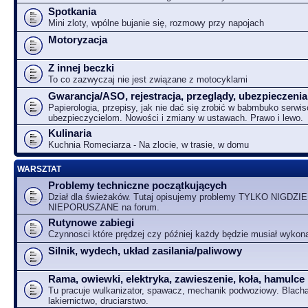
Spotkania
Mini zloty, wpólne bujanie się, rozmowy przy napojach
Motoryzacja
Z innej beczki
To co zazwyczaj nie jest związane z motocyklami
Gwarancja/ASO, rejestracja, przeglądy, ubezpieczenia
Papierologia, przepisy, jak nie dać się zrobić w babmbuko serwi
ubezpieczycielom. Nowości i zmiany w ustawach. Prawo i lewo.
Kulinaria
Kuchnia Romeciarza - Na zlocie, w trasie, w domu
WARSZTAT
Problemy techniczne początkujących
Dział dla świeżaków. Tutaj opisujemy problemy TYLKO NIGDZIE
NIEPORUSZANE na forum.
Rutynowe zabiegi
Czynnosci które prędzej czy później każdy będzie musiał wykon
Silnik, wydech, układ zasilania/paliwowy
Rama, owiewki, elektryka, zawieszenie, koła, hamulce
Tu pracuje wulkanizator, spawacz, mechanik podwoziowy. Blacha
lakiernictwo, druciarstwo.