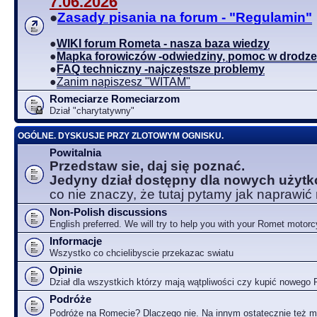
7.06.2026
●
Zasady pisania na forum - "Regulamin"
●
WIKI forum Rometa - nasza baza wiedzy
●
Mapka forowiczów -odwiedziny, pomoc w drodze
●
FAQ techniczny -najczęstsze problemy
●
Zanim napiszesz "WITAM"
Romeciarze Romeciarzom
Dział "charytatywny"
OGÓLNE. DYSKUSJE PRZY ZLOTOWYM OGNISKU.
Powitalnia
Przedstaw sie, daj się poznać.
Jedyny dział dostępny dla nowych użyt
co nie znaczy, że tutaj pytamy jak naprawić
Non-Polish discussions
English preferred. We will try to help you with your Romet motorc
Informacje
Wszystko co chcielibyscie przekazac swiatu
Opinie
Dział dla wszystkich którzy mają wątpliwości czy kupić nowego
Podróże
Podróże na Romecie? Dlaczego nie. Na innym ostatecznie też 