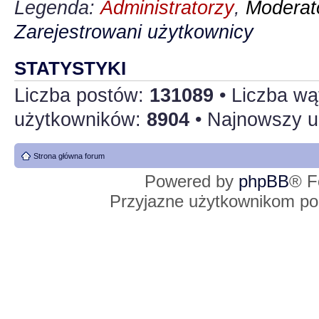
Legenda:
Administratorzy
,
Moderato
Zarejestrowani użytkownicy
STATYSTYKI
Liczba postów:
131089
• Liczba w
użytkowników:
8904
• Najnowszy u
Strona główna forum
Powered by
phpBB
® F
Przyjazne użytkownikom po