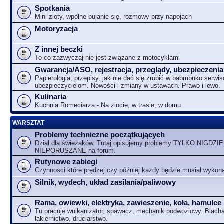
Spotkania
Mini zloty, wpólne bujanie się, rozmowy przy napojach
Motoryzacja
Z innej beczki
To co zazwyczaj nie jest związane z motocyklami
Gwarancja/ASO, rejestracja, przeglądy, ubezpieczenia
Papierologia, przepisy, jak nie dać się zrobić w babmbuko serwi
ubezpieczycielom. Nowości i zmiany w ustawach. Prawo i lewo.
Kulinaria
Kuchnia Romeciarza - Na zlocie, w trasie, w domu
WARSZTAT
Problemy techniczne początkujących
Dział dla świeżaków. Tutaj opisujemy problemy TYLKO NIGDZIE
NIEPORUSZANE na forum.
Rutynowe zabiegi
Czynnosci które prędzej czy później każdy będzie musiał wykon
Silnik, wydech, układ zasilania/paliwowy
Rama, owiewki, elektryka, zawieszenie, koła, hamulce
Tu pracuje wulkanizator, spawacz, mechanik podwoziowy. Blacha
lakiernictwo, druciarstwo.