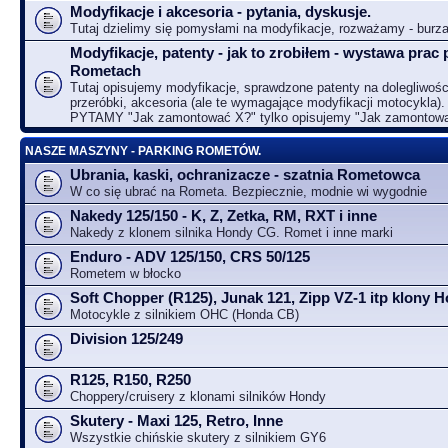
Modyfikacje i akcesoria - pytania, dyskusje.
Tutaj dzielimy się pomysłami na modyfikacje, rozważamy - bur
Modyfikacje, patenty - jak to zrobiłem - wystawa prac 
Rometach
Tutaj opisujemy modyfikacje, sprawdzone patenty na dolegliwośc
przeróbki, akcesoria (ale te wymagające modyfikacji motocykla).
PYTAMY "Jak zamontować X?" tylko opisujemy "Jak zamontow
NASZE MASZYNY - PARKING ROMETÓW.
Ubrania, kaski, ochranizacze - szatnia Rometowca
W co się ubrać na Rometa. Bezpiecznie, modnie wi wygodnie
Nakedy 125/150 - K, Z, Zetka, RM, RXT i inne
Nakedy z klonem silnika Hondy CG. Romet i inne marki
Enduro - ADV 125/150, CRS 50/125
Rometem w błocko
Soft Chopper (R125), Junak 121, Zipp VZ-1 itp klony
Motocykle z silnikiem OHC (Honda CB)
Division 125/249
R125, R150, R250
Choppery/cruisery z klonami silników Hondy
Skutery - Maxi 125, Retro, Inne
Wszystkie chińskie skutery z silnikiem GY6