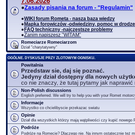
7.06.2026
●
Zasady pisania na forum - "Regulamin"
●
WIKI forum Rometa - nasza baza wiedzy
●
Mapka forowiczów -odwiedziny, pomoc w drodze
●
FAQ techniczny -najczęstsze problemy
●
Zanim napiszesz "WITAM"
Romeciarze Romeciarzom
Dział "charytatywny"
OGÓLNE. DYSKUSJE PRZY ZLOTOWYM OGNISKU.
Powitalnia
Przedstaw sie, daj się poznać.
Jedyny dział dostępny dla nowych użyt
co nie znaczy, że tutaj pytamy jak naprawić
Non-Polish discussions
English preferred. We will try to help you with your Romet motorc
Informacje
Wszystko co chcielibyscie przekazac swiatu
Opinie
Dział dla wszystkich którzy mają wątpliwości czy kupić nowego
Podróże
Podróże na Romecie? Dlaczego nie. Na innym ostatecznie też 