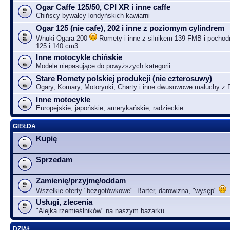
Ogar Caffe 125/50, CPI XR i inne caffe
Chińscy bywalcy londyńskich kawiarni
Ogar 125 (nie cafe), 202 i inne z poziomym cylindrem
Wnuki Ogara 200
Romety i inne z silnikem 139 FMB i pochodn
125 i 140 cm3
Inne motocykle chińskie
Modele niepasujące do powyższych kategorii.
Stare Romety polskiej produkcji (nie czterosuwy)
Ogary, Komary, Motorynki, Charty i inne dwusuwowe maluchy z
Inne motocykle
Europejskie, japońskie, amerykańskie, radzieckie
GIEŁDA
Kupię
Sprzedam
Zamienię/przyjmę/oddam
Wszelkie oferty "bezgotówkowe". Barter, darowizna, "wysęp"
Usługi, zlecenia
"Alejka rzemieślników" na naszym bazarku
DZIAŁ