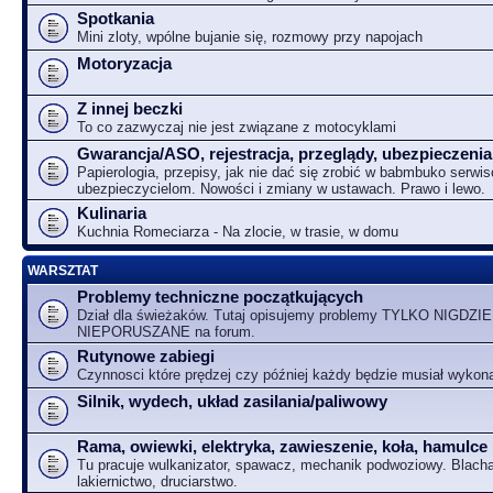
Spotkania
Mini zloty, wpólne bujanie się, rozmowy przy napojach
Motoryzacja
Z innej beczki
To co zazwyczaj nie jest związane z motocyklami
Gwarancja/ASO, rejestracja, przeglądy, ubezpieczenia
Papierologia, przepisy, jak nie dać się zrobić w babmbuko serwi
ubezpieczycielom. Nowości i zmiany w ustawach. Prawo i lewo.
Kulinaria
Kuchnia Romeciarza - Na zlocie, w trasie, w domu
WARSZTAT
Problemy techniczne początkujących
Dział dla świeżaków. Tutaj opisujemy problemy TYLKO NIGDZIE
NIEPORUSZANE na forum.
Rutynowe zabiegi
Czynnosci które prędzej czy później każdy będzie musiał wykon
Silnik, wydech, układ zasilania/paliwowy
Rama, owiewki, elektryka, zawieszenie, koła, hamulce
Tu pracuje wulkanizator, spawacz, mechanik podwoziowy. Blacha
lakiernictwo, druciarstwo.