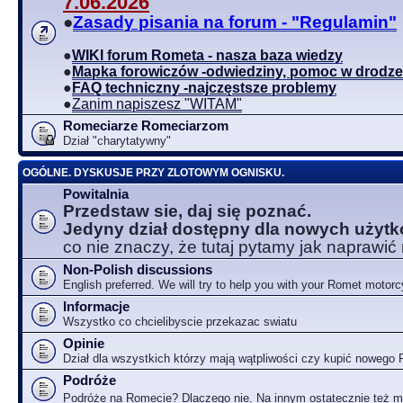
7.06.2026
●
Zasady pisania na forum - "Regulamin"
●
WIKI forum Rometa - nasza baza wiedzy
●
Mapka forowiczów -odwiedziny, pomoc w drodze
●
FAQ techniczny -najczęstsze problemy
●
Zanim napiszesz "WITAM"
Romeciarze Romeciarzom
Dział "charytatywny"
OGÓLNE. DYSKUSJE PRZY ZLOTOWYM OGNISKU.
Powitalnia
Przedstaw sie, daj się poznać.
Jedyny dział dostępny dla nowych użyt
co nie znaczy, że tutaj pytamy jak naprawić
Non-Polish discussions
English preferred. We will try to help you with your Romet motorc
Informacje
Wszystko co chcielibyscie przekazac swiatu
Opinie
Dział dla wszystkich którzy mają wątpliwości czy kupić nowego
Podróże
Podróże na Romecie? Dlaczego nie. Na innym ostatecznie też 