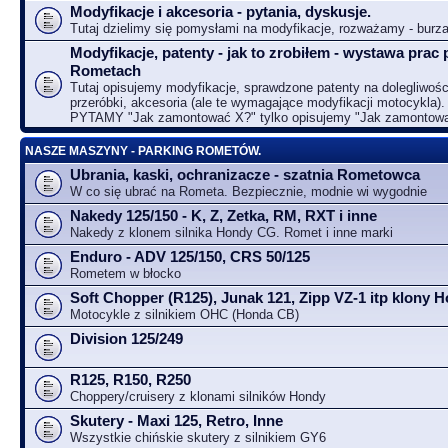
Modyfikacje i akcesoria - pytania, dyskusje.
Tutaj dzielimy się pomysłami na modyfikacje, rozważamy - bur
Modyfikacje, patenty - jak to zrobiłem - wystawa prac 
Rometach
Tutaj opisujemy modyfikacje, sprawdzone patenty na dolegliwośc
przeróbki, akcesoria (ale te wymagające modyfikacji motocykla).
PYTAMY "Jak zamontować X?" tylko opisujemy "Jak zamontow
NASZE MASZYNY - PARKING ROMETÓW.
Ubrania, kaski, ochranizacze - szatnia Rometowca
W co się ubrać na Rometa. Bezpiecznie, modnie wi wygodnie
Nakedy 125/150 - K, Z, Zetka, RM, RXT i inne
Nakedy z klonem silnika Hondy CG. Romet i inne marki
Enduro - ADV 125/150, CRS 50/125
Rometem w błocko
Soft Chopper (R125), Junak 121, Zipp VZ-1 itp klony
Motocykle z silnikiem OHC (Honda CB)
Division 125/249
R125, R150, R250
Choppery/cruisery z klonami silników Hondy
Skutery - Maxi 125, Retro, Inne
Wszystkie chińskie skutery z silnikiem GY6