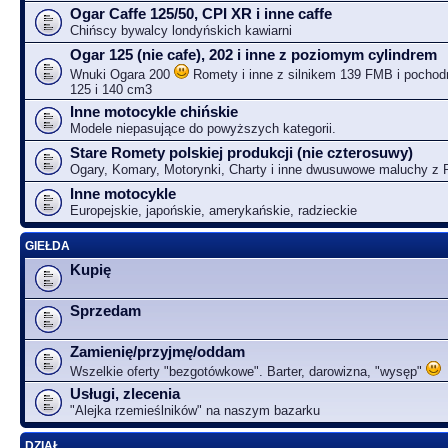
Ogar Caffe 125/50, CPI XR i inne caffe
Chińscy bywalcy londyńskich kawiarni
Ogar 125 (nie cafe), 202 i inne z poziomym cylindrem
Wnuki Ogara 200
Romety i inne z silnikem 139 FMB i pochodn
125 i 140 cm3
Inne motocykle chińskie
Modele niepasujące do powyższych kategorii.
Stare Romety polskiej produkcji (nie czterosuwy)
Ogary, Komary, Motorynki, Charty i inne dwusuwowe maluchy z
Inne motocykle
Europejskie, japońskie, amerykańskie, radzieckie
GIEŁDA
Kupię
Sprzedam
Zamienię/przyjmę/oddam
Wszelkie oferty "bezgotówkowe". Barter, darowizna, "wysęp"
Usługi, zlecenia
"Alejka rzemieślników" na naszym bazarku
DZIAŁ