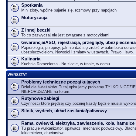
Spotkania
Mini zloty, wpólne bujanie się, rozmowy przy napojach
Motoryzacja
Z innej beczki
To co zazwyczaj nie jest związane z motocyklami
Gwarancja/ASO, rejestracja, przeglądy, ubezpieczenia
Papierologia, przepisy, jak nie dać się zrobić w babmbuko serwi
ubezpieczycielom. Nowości i zmiany w ustawach. Prawo i lewo.
Kulinaria
Kuchnia Romeciarza - Na zlocie, w trasie, w domu
WARSZTAT
Problemy techniczne początkujących
Dział dla świeżaków. Tutaj opisujemy problemy TYLKO NIGDZIE
NIEPORUSZANE na forum.
Rutynowe zabiegi
Czynnosci które prędzej czy później każdy będzie musiał wykon
Silnik, wydech, układ zasilania/paliwowy
Rama, owiewki, elektryka, zawieszenie, koła, hamulce
Tu pracuje wulkanizator, spawacz, mechanik podwoziowy. Blacha
lakiernictwo, druciarstwo.