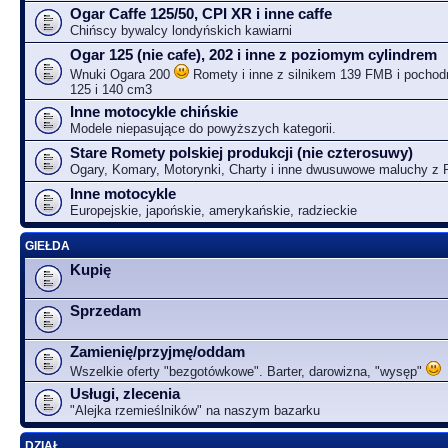
Ogar Caffe 125/50, CPI XR i inne caffe
Chińscy bywalcy londyńskich kawiarni
Ogar 125 (nie cafe), 202 i inne z poziomym cylindrem
Wnuki Ogara 200
Romety i inne z silnikem 139 FMB i pochodn
125 i 140 cm3
Inne motocykle chińskie
Modele niepasujące do powyższych kategorii.
Stare Romety polskiej produkcji (nie czterosuwy)
Ogary, Komary, Motorynki, Charty i inne dwusuwowe maluchy z
Inne motocykle
Europejskie, japońskie, amerykańskie, radzieckie
GIEŁDA
Kupię
Sprzedam
Zamienię/przyjmę/oddam
Wszelkie oferty "bezgotówkowe". Barter, darowizna, "wysęp"
Usługi, zlecenia
"Alejka rzemieślników" na naszym bazarku
DZIAŁ