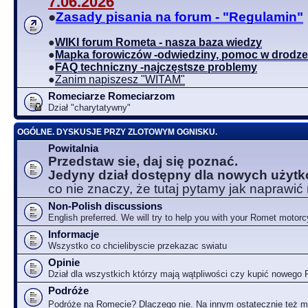
7.06.2026
●
Zasady pisania na forum - "Regulamin"
●
WIKI forum Rometa - nasza baza wiedzy
●
Mapka forowiczów -odwiedziny, pomoc w drodze
●
FAQ techniczny -najczęstsze problemy
●
Zanim napiszesz "WITAM"
Romeciarze Romeciarzom
Dział "charytatywny"
OGÓLNE. DYSKUSJE PRZY ZLOTOWYM OGNISKU.
Powitalnia
Przedstaw sie, daj się poznać.
Jedyny dział dostępny dla nowych użyt
co nie znaczy, że tutaj pytamy jak naprawić
Non-Polish discussions
English preferred. We will try to help you with your Romet motorc
Informacje
Wszystko co chcielibyscie przekazac swiatu
Opinie
Dział dla wszystkich którzy mają wątpliwości czy kupić nowego
Podróże
Podróże na Romecie? Dlaczego nie. Na innym ostatecznie też 