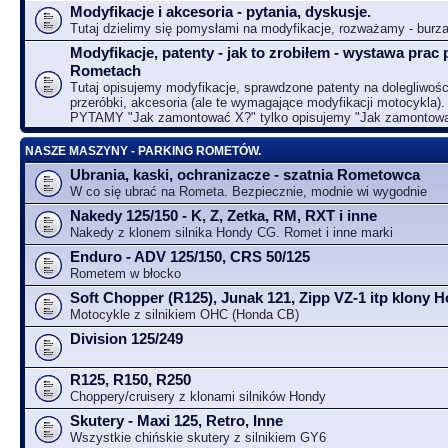
Modyfikacje i akcesoria - pytania, dyskusje.
Tutaj dzielimy się pomysłami na modyfikacje, rozważamy - bur
Modyfikacje, patenty - jak to zrobiłem - wystawa prac 
Rometach
Tutaj opisujemy modyfikacje, sprawdzone patenty na dolegliwośc
przeróbki, akcesoria (ale te wymagające modyfikacji motocykla).
PYTAMY "Jak zamontować X?" tylko opisujemy "Jak zamontow
NASZE MASZYNY - PARKING ROMETÓW.
Ubrania, kaski, ochranizacze - szatnia Rometowca
W co się ubrać na Rometa. Bezpiecznie, modnie wi wygodnie
Nakedy 125/150 - K, Z, Zetka, RM, RXT i inne
Nakedy z klonem silnika Hondy CG. Romet i inne marki
Enduro - ADV 125/150, CRS 50/125
Rometem w błocko
Soft Chopper (R125), Junak 121, Zipp VZ-1 itp klony
Motocykle z silnikiem OHC (Honda CB)
Division 125/249
R125, R150, R250
Choppery/cruisery z klonami silników Hondy
Skutery - Maxi 125, Retro, Inne
Wszystkie chińskie skutery z silnikiem GY6