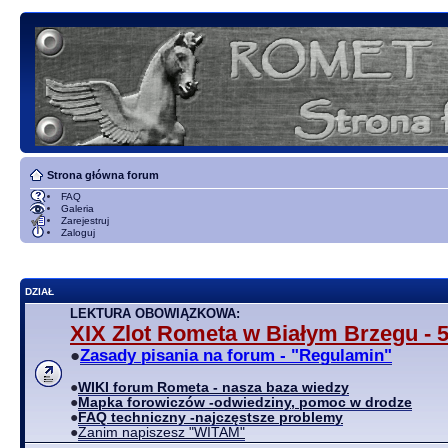
Strona główna forum
FAQ
Galeria
Zarejestruj
Zaloguj
DZIAŁ
LEKTURA OBOWIĄZKOWA:
XIX Zlot Rometa w Białym Brzegu - 5
●
Zasady pisania na forum - "Regulamin"
●
WIKI forum Rometa - nasza baza wiedzy
●
Mapka forowiczów -odwiedziny, pomoc w drodze
●
FAQ techniczny -najczęstsze problemy
●
Zanim napiszesz "WITAM"