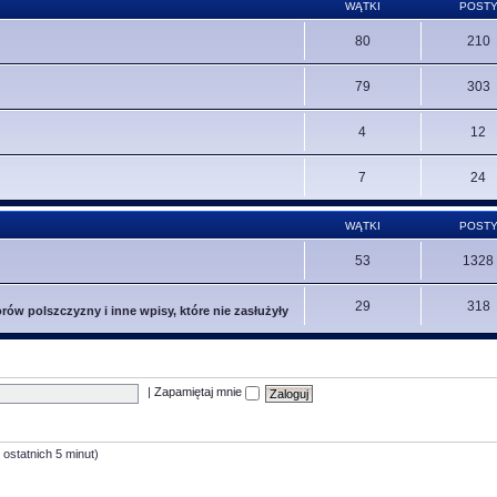
WĄTKI
POST
80
210
79
303
4
12
7
24
WĄTKI
POST
53
1328
29
318
ów polszczyzny i inne wpisy, które nie zasłużyły
|
Zapamiętaj mnie
 ostatnich 5 minut)