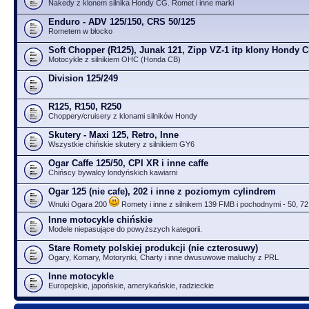
Nakedy z klonem silnika Hondy CG. Romet i inne marki
Enduro - ADV 125/150, CRS 50/125
Rometem w błocko
Soft Chopper (R125), Junak 121, Zipp VZ-1 itp klony Hondy 
Motocykle z silnikiem OHC (Honda CB)
Division 125/249
R125, R150, R250
Choppery/cruisery z klonami silników Hondy
Skutery - Maxi 125, Retro, Inne
Wszystkie chińskie skutery z silnikiem GY6
Ogar Caffe 125/50, CPI XR i inne caffe
Chińscy bywalcy londyńskich kawiarni
Ogar 125 (nie cafe), 202 i inne z poziomym cylindrem
Wnuki Ogara 200
Romety i inne z silnikem 139 FMB i pochodnymi - 50, 72
Inne motocykle chińskie
Modele niepasujące do powyższych kategorii.
Stare Romety polskiej produkcji (nie czterosuwy)
Ogary, Komary, Motorynki, Charty i inne dwusuwowe maluchy z PRL
Inne motocykle
Europejskie, japońskie, amerykańskie, radzieckie