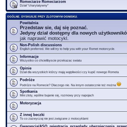
Romeciarze Romeciarzom
Dział "charytatywny"
OGÓLNE. DYSKUSJE PRZY ZLOTOWYM OGNISKU.
Powitalnia
Przedstaw sie, daj się poznać.
Jedyny dział dostępny dla nowych użytkownik
jak naprawić motocykl.
Non-Polish discussions
English preferred. We will try to help you with your Romet motorcycle.
Informacje
Wszystko co chcielibyscie przekazac swiatu
Opinie
Dział dla wszystkich którzy mają wątpliwości czy kupić nowego Rometa
Podróże
Podróże na Romecie? Dlaczego nie. Na innym ostatecznie też można
Spotkania
Mini zloty, wpólne bujanie się, rozmowy przy napojach
Motoryzacja
Z innej beczki
To co zazwyczaj nie jest związane z motocyklami
Gwarancja/ASO, rejestracja, przeglądy, ubezpieczenia, prawo