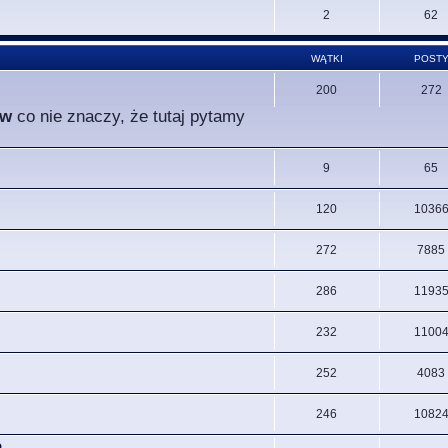
2
62
WĄTKI
POST
200
272
ów
co nie znaczy, że tutaj pytamy
9
65
120
1036
272
7885
286
1193
232
1100
252
4083
246
1082
.