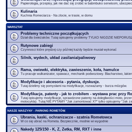
Papierologia, przepisy, jak nie dać się zrobić w babmbuko serwisom, ubezpie
Kulinaria
Kuchnia Romeciarza - Na zlocie, w trasie, w domu
WARSZTAT
Problemy techniczne początkujących
Dział dla świeżaków. Tutaj opisujemy problemy TYLKO NIGDZIE NIEPORUS
Rutynowe zabiegi
Czynnosci które prędzej czy później każdy będzie musiał wykonać
Silnik, wydech, układ zasilania/paliwowy
Rama, owiewki, elektryka, zawieszenie, koła, hamulce
Tu pracuje wulkanizator, spawacz, mechanik podwoziowy. Blacharstwo, lakier
Modyfikacje i akcesoria - pytania, dyskusje.
Tutaj dzielimy się pomysłami na modyfikacje, rozważamy - burza mózgów.
Modyfikacje, patenty - jak to zrobiłem - wystawa prac przy 
Tutaj opisujemy modyfikacje, sprawdzone patenty na dolegliwości moto, przer
motocykla). Tutaj NIE PYTAMY "Jak zamontować X?" tylko opisujemy "Jak 
NASZE MASZYNY - PARKING ROMETÓW.
Ubrania, kaski, ochranizacze - szatnia Rometowca
W co się ubrać na Rometa. Bezpiecznie, modnie wi wygodnie
Nakedy 125/150 - K, Z, Zetka, RM, RXT i inne