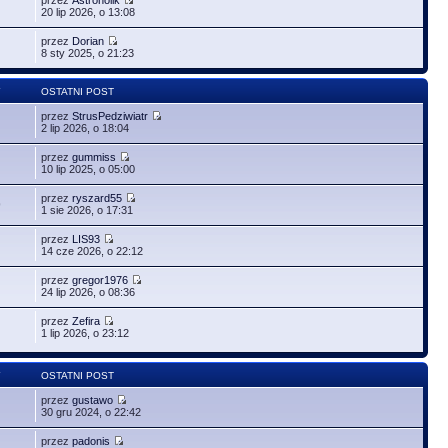
20 lip 2026, o 13:08
przez
Dorian
8 sty 2025, o 21:23
Y
OSTATNI POST
przez
StrusPedziwiatr
2 lip 2026, o 18:04
przez
gummiss
10 lip 2025, o 05:00
przez
ryszard55
9
1 sie 2026, o 17:31
przez
LIS93
14 cze 2026, o 22:12
przez
gregor1976
24 lip 2026, o 08:36
przez
Zefira
1 lip 2026, o 23:12
Y
OSTATNI POST
przez
gustawo
30 gru 2024, o 22:42
przez
padonis