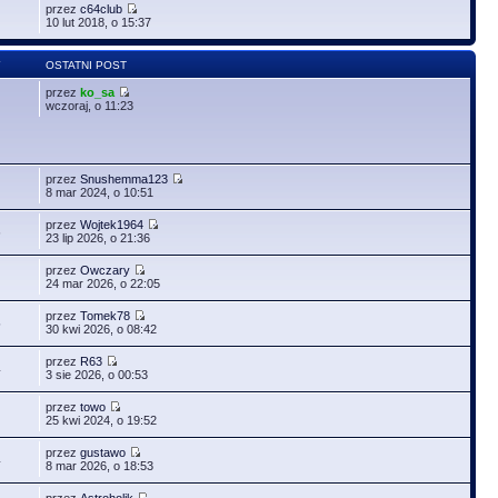
przez
c64club
10 lut 2018, o 15:37
Y
OSTATNI POST
przez
ko_sa
wczoraj, o 11:23
przez
Snushemma123
8 mar 2024, o 10:51
przez
Wojtek1964
6
23 lip 2026, o 21:36
przez
Owczary
24 mar 2026, o 22:05
przez
Tomek78
5
30 kwi 2026, o 08:42
przez
R63
4
3 sie 2026, o 00:53
przez
towo
25 kwi 2024, o 19:52
przez
gustawo
4
8 mar 2026, o 18:53
przez
Astroholik