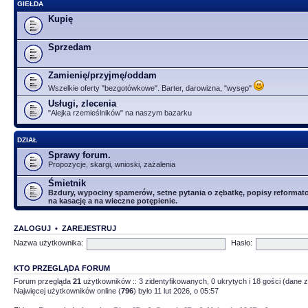
GIEŁDA
Kupię
Sprzedam
Zamienię/przyjmę/oddam
Wszelkie oferty "bezgotówkowe". Barter, darowizna, "wysęp"
Usługi, zlecenia
"Alejka rzemieślników" na naszym bazarku
DZIAŁ
Sprawy forum.
Propozycje, skargi, wnioski, zażalenia
Śmietnik
Bzdury, wypociny spamerów, setne pytania o zębatkę, popisy reformator
na kasację a na wieczne potępienie.
ZALOGUJ
•
ZAREJESTRUJ
Nazwa użytkownika:
Hasło:
KTO PRZEGLĄDA FORUM
Forum przegląda
21
użytkowników :: 3 zidentyfikowanych, 0 ukrytych i 18 gości (dane z
Najwięcej użytkowników online (
796
) było 11 lut 2026, o 05:57