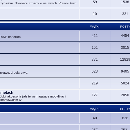
59
1538
czycielom. Nowości i zmiany w ustawach. Prawo i lewo.
10
331
WĄTKI
POST
411
4454
ZANE na forum.
151
3815
771
1282
623
9405
nictwo, druciarstwo.
219
5024
Rometach
127
2050
óbki, akcesoria (ale te wymagające modyfikacji
zamontowałem X"
WĄTKI
POST
40
838
357
7521