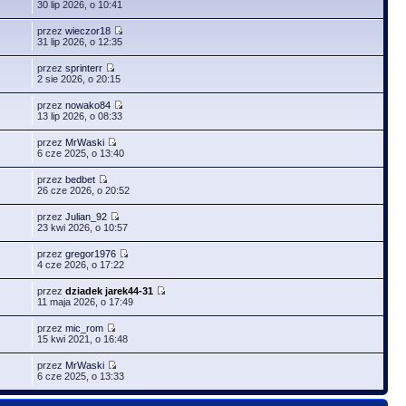
30 lip 2026, o 10:41
przez
wieczor18
31 lip 2026, o 12:35
przez
sprinterr
2 sie 2026, o 20:15
przez
nowako84
13 lip 2026, o 08:33
przez
MrWaski
6 cze 2025, o 13:40
przez
bedbet
26 cze 2026, o 20:52
przez
Julian_92
23 kwi 2026, o 10:57
przez
gregor1976
4 cze 2026, o 17:22
przez
dziadek jarek44-31
11 maja 2026, o 17:49
przez
mic_rom
15 kwi 2021, o 16:48
przez
MrWaski
6 cze 2025, o 13:33