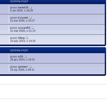
Y
OSTATNI POST
przez
tomek35
2 sie 2026, o 18:26
przez
krzysiek
21 kwi 2026, o 20:27
przez
ryszard55
11 mar 2025, o 21:14
przez
Olimp
10 paź 2023, o 19:33
Y
OSTATNI POST
przez
m26
28 gru 2024, o 19:31
przez
sprinterr
15 sty 2026, o 09:11