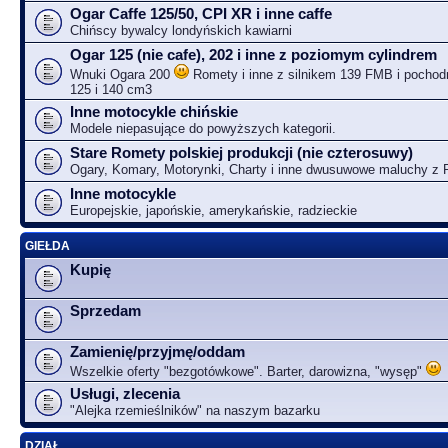
Ogar Caffe 125/50, CPI XR i inne caffe
Chińscy bywalcy londyńskich kawiarni
Ogar 125 (nie cafe), 202 i inne z poziomym cylindrem
Wnuki Ogara 200
Romety i inne z silnikem 139 FMB i pochodn
125 i 140 cm3
Inne motocykle chińskie
Modele niepasujące do powyższych kategorii.
Stare Romety polskiej produkcji (nie czterosuwy)
Ogary, Komary, Motorynki, Charty i inne dwusuwowe maluchy z
Inne motocykle
Europejskie, japońskie, amerykańskie, radzieckie
GIEŁDA
Kupię
Sprzedam
Zamienię/przyjmę/oddam
Wszelkie oferty "bezgotówkowe". Barter, darowizna, "wysęp"
Usługi, zlecenia
"Alejka rzemieślników" na naszym bazarku
DZIAŁ