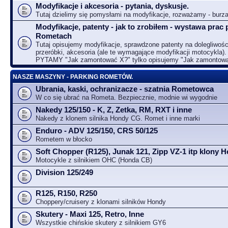
Modyfikacje i akcesoria - pytania, dyskusje.
Tutaj dzielimy się pomysłami na modyfikacje, rozważamy - bur
Modyfikacje, patenty - jak to zrobiłem - wystawa prac 
Rometach
Tutaj opisujemy modyfikacje, sprawdzone patenty na dolegliwośc
przeróbki, akcesoria (ale te wymagające modyfikacji motocykla).
PYTAMY "Jak zamontować X?" tylko opisujemy "Jak zamontow
NASZE MASZYNY - PARKING ROMETÓW.
Ubrania, kaski, ochranizacze - szatnia Rometowca
W co się ubrać na Rometa. Bezpiecznie, modnie wi wygodnie
Nakedy 125/150 - K, Z, Zetka, RM, RXT i inne
Nakedy z klonem silnika Hondy CG. Romet i inne marki
Enduro - ADV 125/150, CRS 50/125
Rometem w błocko
Soft Chopper (R125), Junak 121, Zipp VZ-1 itp klony
Motocykle z silnikiem OHC (Honda CB)
Division 125/249
R125, R150, R250
Choppery/cruisery z klonami silników Hondy
Skutery - Maxi 125, Retro, Inne
Wszystkie chińskie skutery z silnikiem GY6