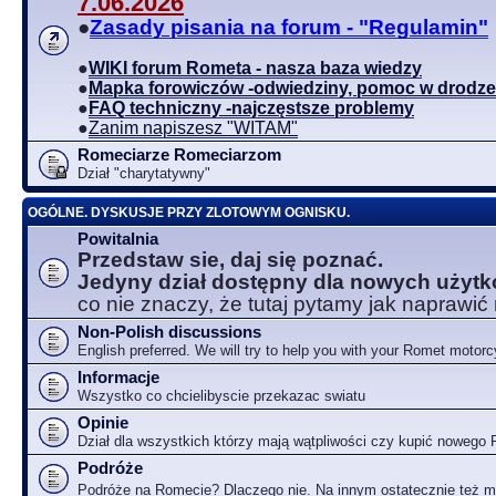
7.06.2026
●
Zasady pisania na forum - "Regulamin"
●
WIKI forum Rometa - nasza baza wiedzy
●
Mapka forowiczów -odwiedziny, pomoc w drodze
●
FAQ techniczny -najczęstsze problemy
●
Zanim napiszesz "WITAM"
Romeciarze Romeciarzom
Dział "charytatywny"
OGÓLNE. DYSKUSJE PRZY ZLOTOWYM OGNISKU.
Powitalnia
Przedstaw sie, daj się poznać.
Jedyny dział dostępny dla nowych użyt
co nie znaczy, że tutaj pytamy jak naprawić
Non-Polish discussions
English preferred. We will try to help you with your Romet motorc
Informacje
Wszystko co chcielibyscie przekazac swiatu
Opinie
Dział dla wszystkich którzy mają wątpliwości czy kupić nowego
Podróże
Podróże na Romecie? Dlaczego nie. Na innym ostatecznie też 