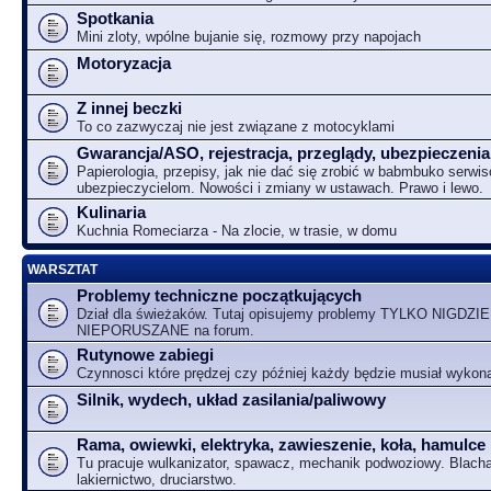
Spotkania
Mini zloty, wpólne bujanie się, rozmowy przy napojach
Motoryzacja
Z innej beczki
To co zazwyczaj nie jest związane z motocyklami
Gwarancja/ASO, rejestracja, przeglądy, ubezpieczenia
Papierologia, przepisy, jak nie dać się zrobić w babmbuko serwi
ubezpieczycielom. Nowości i zmiany w ustawach. Prawo i lewo.
Kulinaria
Kuchnia Romeciarza - Na zlocie, w trasie, w domu
WARSZTAT
Problemy techniczne początkujących
Dział dla świeżaków. Tutaj opisujemy problemy TYLKO NIGDZIE
NIEPORUSZANE na forum.
Rutynowe zabiegi
Czynnosci które prędzej czy później każdy będzie musiał wykon
Silnik, wydech, układ zasilania/paliwowy
Rama, owiewki, elektryka, zawieszenie, koła, hamulce
Tu pracuje wulkanizator, spawacz, mechanik podwoziowy. Blacha
lakiernictwo, druciarstwo.