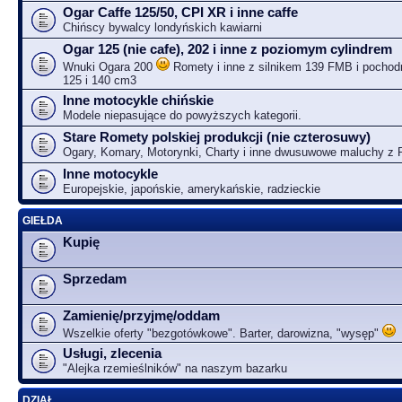
Ogar Caffe 125/50, CPI XR i inne caffe
Chińscy bywalcy londyńskich kawiarni
Ogar 125 (nie cafe), 202 i inne z poziomym cylindrem
Wnuki Ogara 200
Romety i inne z silnikem 139 FMB i pochodn
125 i 140 cm3
Inne motocykle chińskie
Modele niepasujące do powyższych kategorii.
Stare Romety polskiej produkcji (nie czterosuwy)
Ogary, Komary, Motorynki, Charty i inne dwusuwowe maluchy z
Inne motocykle
Europejskie, japońskie, amerykańskie, radzieckie
GIEŁDA
Kupię
Sprzedam
Zamienię/przyjmę/oddam
Wszelkie oferty "bezgotówkowe". Barter, darowizna, "wysęp"
Usługi, zlecenia
"Alejka rzemieślników" na naszym bazarku
DZIAŁ