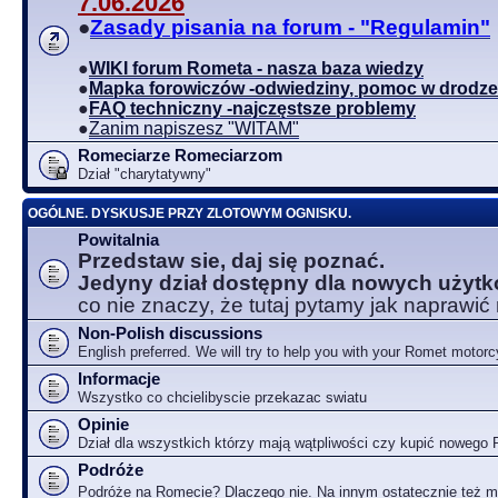
7.06.2026
●
Zasady pisania na forum - "Regulamin"
●
WIKI forum Rometa - nasza baza wiedzy
●
Mapka forowiczów -odwiedziny, pomoc w drodze
●
FAQ techniczny -najczęstsze problemy
●
Zanim napiszesz "WITAM"
Romeciarze Romeciarzom
Dział "charytatywny"
OGÓLNE. DYSKUSJE PRZY ZLOTOWYM OGNISKU.
Powitalnia
Przedstaw sie, daj się poznać.
Jedyny dział dostępny dla nowych użyt
co nie znaczy, że tutaj pytamy jak naprawić
Non-Polish discussions
English preferred. We will try to help you with your Romet motorc
Informacje
Wszystko co chcielibyscie przekazac swiatu
Opinie
Dział dla wszystkich którzy mają wątpliwości czy kupić nowego
Podróże
Podróże na Romecie? Dlaczego nie. Na innym ostatecznie też 