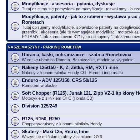
Modyfikacje i akcesoria - pytania, dyskusje.
Tutaj dzielimy się pomysłami na modyfikacje, rozważamy - bur
Modyfikacje, patenty - jak to zrobiłem - wystawa prac 
Rometach
Tutaj opisujemy modyfikacje, sprawdzone patenty na dolegliwośc
przeróbki, akcesoria (ale te wymagające modyfikacji motocykla).
PYTAMY "Jak zamontować X?" tylko opisujemy "Jak zamontow
NASZE MASZYNY - PARKING ROMETÓW.
Ubrania, kaski, ochranizacze - szatnia Rometowca
W co się ubrać na Rometa. Bezpiecznie, modnie wi wygodnie
Nakedy 125/150 - K, Z, Zetka, RM, RXT i inne
Nakedy z klonem silnika Hondy CG. Romet i inne marki
Enduro - ADV 125/150, CRS 50/125
Rometem w błocko
Soft Chopper (R125), Junak 121, Zipp VZ-1 itp klony
Motocykle z silnikiem OHC (Honda CB)
Division 125/249
R125, R150, R250
Choppery/cruisery z klonami silników Hondy
Skutery - Maxi 125, Retro, Inne
Wszystkie chińskie skutery z silnikiem GY6