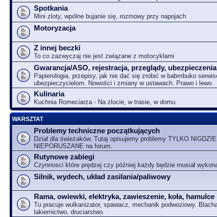
Spotkania
Mini zloty, wpólne bujanie się, rozmowy przy napojach
Motoryzacja
Z innej beczki
To co zazwyczaj nie jest związane z motocyklami
Gwarancja/ASO, rejestracja, przeglądy, ubezpieczenia
Papierologia, przepisy, jak nie dać się zrobić w babmbuko serwi
ubezpieczycielom. Nowości i zmiany w ustawach. Prawo i lewo.
Kulinaria
Kuchnia Romeciarza - Na zlocie, w trasie, w domu
WARSZTAT
Problemy techniczne początkujących
Dział dla świeżaków. Tutaj opisujemy problemy TYLKO NIGDZIE
NIEPORUSZANE na forum.
Rutynowe zabiegi
Czynnosci które prędzej czy później każdy będzie musiał wykon
Silnik, wydech, układ zasilania/paliwowy
Rama, owiewki, elektryka, zawieszenie, koła, hamulce
Tu pracuje wulkanizator, spawacz, mechanik podwoziowy. Blacha
lakiernictwo, druciarstwo.