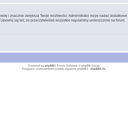
 chwilę i znacznie zwiększa Twoje możliwości. Administrator może nadać dodatkow
 Upewnij się też, że przeczytałeś/aś wszystkie regulaminy umieszczone na forum.
Powered by
phpBB
® Forum Software © phpBB Group
Przyjazne użytkownikom polskie wsparcie phpBB3 -
phpBB3.PL