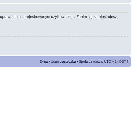
e uprawnienia zarejestrowanym użytkownikom. Zanim się zarejestrujesz,
Ekipa
•
Usuń ciasteczka
• Strefa czasowa: UTC + 1 [
DST
]