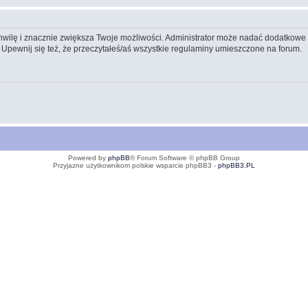
 chwilę i znacznie zwiększa Twoje możliwości. Administrator może nadać dodatkow
 Upewnij się też, że przeczytałeś/aś wszystkie regulaminy umieszczone na forum.
Powered by
phpBB
® Forum Software © phpBB Group
Przyjazne użytkownikom polskie wsparcie phpBB3 -
phpBB3.PL