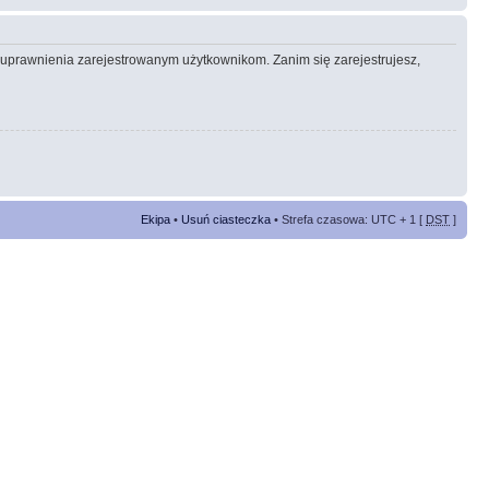
e uprawnienia zarejestrowanym użytkownikom. Zanim się zarejestrujesz,
Ekipa
•
Usuń ciasteczka
• Strefa czasowa: UTC + 1 [
DST
]