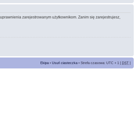
e uprawnienia zarejestrowanym użytkownikom. Zanim się zarejestrujesz,
Ekipa
•
Usuń ciasteczka
• Strefa czasowa: UTC + 1 [
DST
]