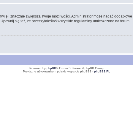
 chwilę i znacznie zwiększa Twoje możliwości. Administrator może nadać dodatkow
 Upewnij się też, że przeczytałeś/aś wszystkie regulaminy umieszczone na forum.
Powered by
phpBB
® Forum Software © phpBB Group
Przyjazne użytkownikom polskie wsparcie phpBB3 -
phpBB3.PL