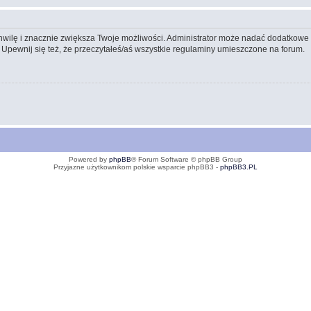
 chwilę i znacznie zwiększa Twoje możliwości. Administrator może nadać dodatkow
 Upewnij się też, że przeczytałeś/aś wszystkie regulaminy umieszczone na forum.
Powered by
phpBB
® Forum Software © phpBB Group
Przyjazne użytkownikom polskie wsparcie phpBB3 -
phpBB3.PL