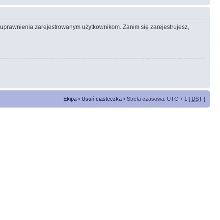
e uprawnienia zarejestrowanym użytkownikom. Zanim się zarejestrujesz,
Ekipa
•
Usuń ciasteczka
• Strefa czasowa: UTC + 1 [
DST
]