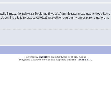
 chwilę i znacznie zwiększa Twoje możliwości. Administrator może nadać dodatkow
 Upewnij się też, że przeczytałeś/aś wszystkie regulaminy umieszczone na forum.
Powered by
phpBB
® Forum Software © phpBB Group
Przyjazne użytkownikom polskie wsparcie phpBB3 -
phpBB3.PL