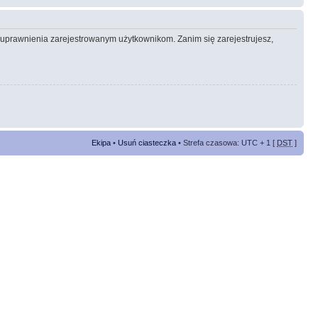
e uprawnienia zarejestrowanym użytkownikom. Zanim się zarejestrujesz,
Ekipa
•
Usuń ciasteczka
• Strefa czasowa: UTC + 1 [
DST
]