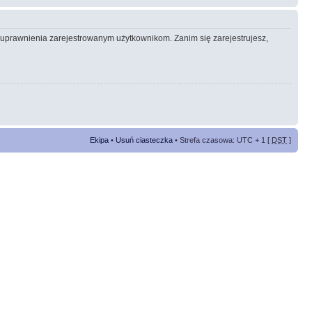
e uprawnienia zarejestrowanym użytkownikom. Zanim się zarejestrujesz,
Ekipa
•
Usuń ciasteczka
• Strefa czasowa: UTC + 1 [
DST
]