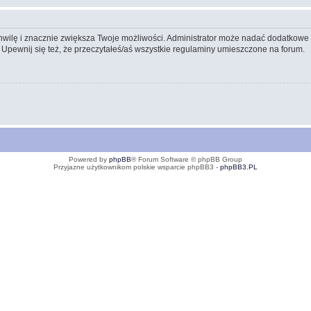
 chwilę i znacznie zwiększa Twoje możliwości. Administrator może nadać dodatkow
 Upewnij się też, że przeczytałeś/aś wszystkie regulaminy umieszczone na forum.
Powered by
phpBB
® Forum Software © phpBB Group
Przyjazne użytkownikom polskie wsparcie phpBB3 -
phpBB3.PL