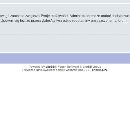
 chwilę i znacznie zwiększa Twoje możliwości. Administrator może nadać dodatkow
 Upewnij się też, że przeczytałeś/aś wszystkie regulaminy umieszczone na forum.
Powered by
phpBB
® Forum Software © phpBB Group
Przyjazne użytkownikom polskie wsparcie phpBB3 -
phpBB3.PL