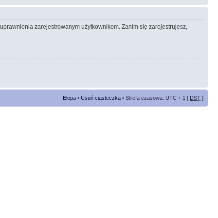
e uprawnienia zarejestrowanym użytkownikom. Zanim się zarejestrujesz,
Ekipa
•
Usuń ciasteczka
• Strefa czasowa: UTC + 1 [
DST
]