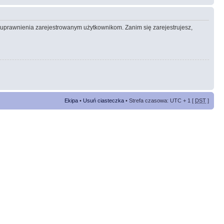
e uprawnienia zarejestrowanym użytkownikom. Zanim się zarejestrujesz,
Ekipa
•
Usuń ciasteczka
• Strefa czasowa: UTC + 1 [
DST
]