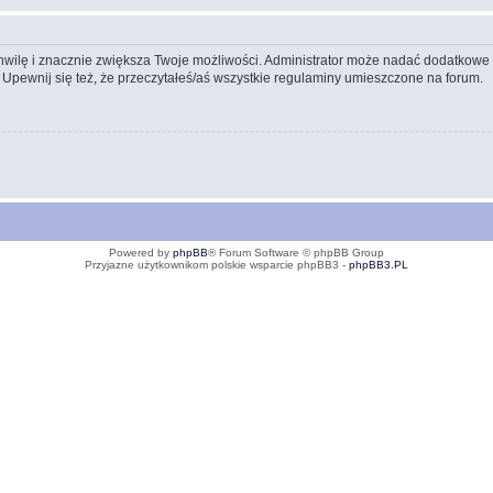
 chwilę i znacznie zwiększa Twoje możliwości. Administrator może nadać dodatkow
 Upewnij się też, że przeczytałeś/aś wszystkie regulaminy umieszczone na forum.
Powered by
phpBB
® Forum Software © phpBB Group
Przyjazne użytkownikom polskie wsparcie phpBB3 -
phpBB3.PL