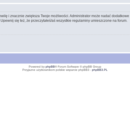
 chwilę i znacznie zwiększa Twoje możliwości. Administrator może nadać dodatkow
 Upewnij się też, że przeczytałeś/aś wszystkie regulaminy umieszczone na forum.
Powered by
phpBB
® Forum Software © phpBB Group
Przyjazne użytkownikom polskie wsparcie phpBB3 -
phpBB3.PL