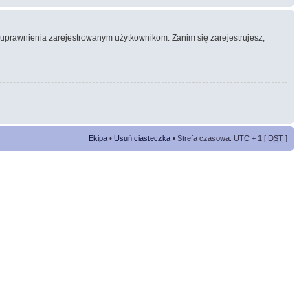
e uprawnienia zarejestrowanym użytkownikom. Zanim się zarejestrujesz,
Ekipa
•
Usuń ciasteczka
• Strefa czasowa: UTC + 1 [
DST
]