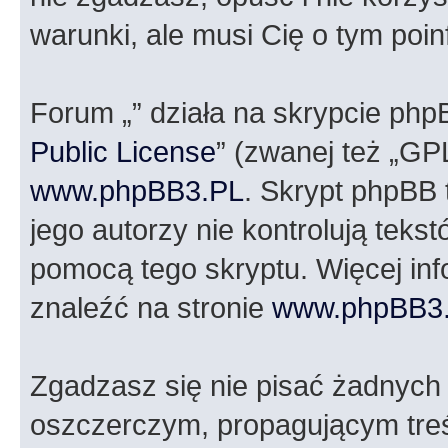
warunki, ale musi Cię o tym poi
Forum „” działa na skrypcie php
Public License
” (zwanej też „GP
www.phpBB3.PL
. Skrypt phpBB t
jego autorzy nie kontrolują tek
pomocą tego skryptu. Więcej in
znaleźć na stronie
www.phpBB3
Zgadzasz się nie pisać żadnych
oszczerczym, propagującym treś