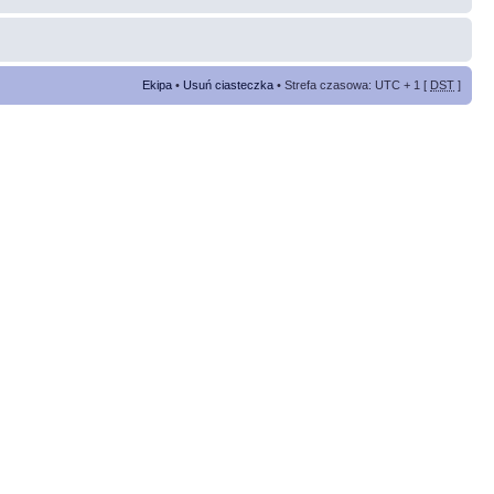
Ekipa
•
Usuń ciasteczka
• Strefa czasowa: UTC + 1 [
DST
]