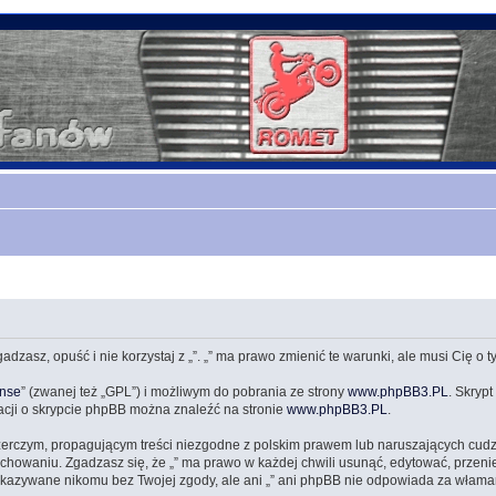
zgadzasz, opuść i nie korzystaj z „”. „” ma prawo zmienić te warunki, ale musi Cię o
ense
” (zwanej też „GPL”) i możliwym do pobrania ze strony
www.phpBB3.PL
. Skrypt
acji o skrypcie phpBB można znaleźć na stronie
www.phpBB3.PL
.
zerczym, propagującym treści niezgodne z polskim prawem lub naruszających cud
owaniu. Zgadzasz się, że „” ma prawo w każdej chwili usunąć, edytować, przeni
przekazywane nikomu bez Twojej zgody, ale ani „” ani phpBB nie odpowiada za wł