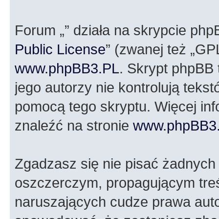
Forum „” działa na skrypcie php
Public License
” (zwanej też „GP
www.phpBB3.PL
. Skrypt phpBB t
jego autorzy nie kontrolują tek
pomocą tego skryptu. Więcej in
znaleźć na stronie
www.phpBB3
Zgadzasz się nie pisać żadnych
oszczerczym, propagującym treś
naruszających cudze prawa auto