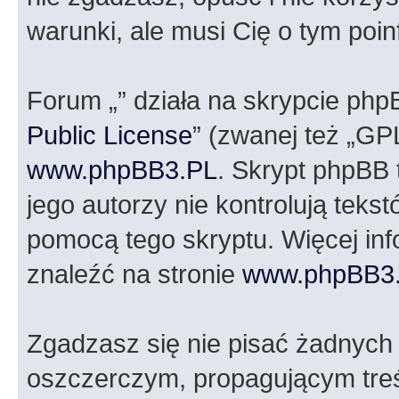
warunki, ale musi Cię o tym poi
Forum „” działa na skrypcie php
Public License
” (zwanej też „GP
www.phpBB3.PL
. Skrypt phpBB t
jego autorzy nie kontrolują tek
pomocą tego skryptu. Więcej in
znaleźć na stronie
www.phpBB3
Zgadzasz się nie pisać żadnych
oszczerczym, propagującym treś