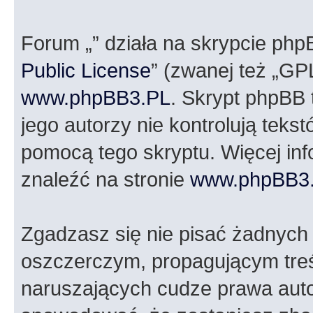
Forum „” działa na skrypcie php
Public License
” (zwanej też „GP
www.phpBB3.PL
. Skrypt phpBB t
jego autorzy nie kontrolują tek
pomocą tego skryptu. Więcej in
znaleźć na stronie
www.phpBB3
Zgadzasz się nie pisać żadnych
oszczerczym, propagującym treś
naruszających cudze prawa auto