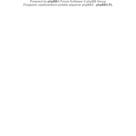
Powered by
phpBB
® Forum Software © phpBB Group
Przyjazne użytkownikom polskie wsparcie phpBB3 -
phpBB3.PL