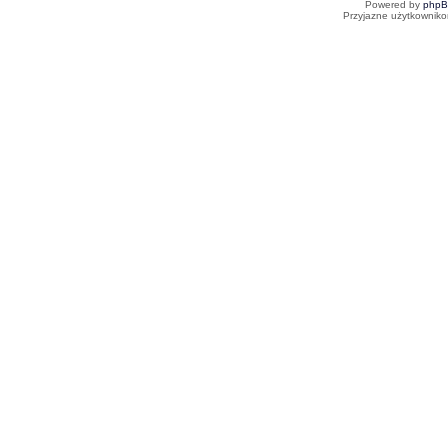
Powered by
php
Przyjazne użytkowniko