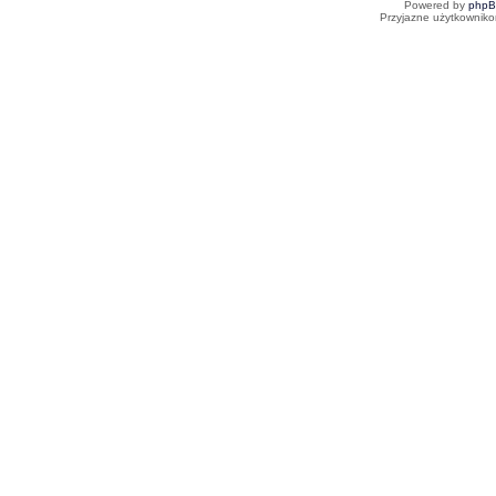
Powered by
php
Przyjazne użytkowniko