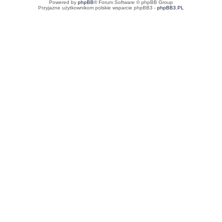
Powered by
phpBB
® Forum Software © phpBB Group
Przyjazne użytkownikom polskie wsparcie phpBB3 -
phpBB3.PL