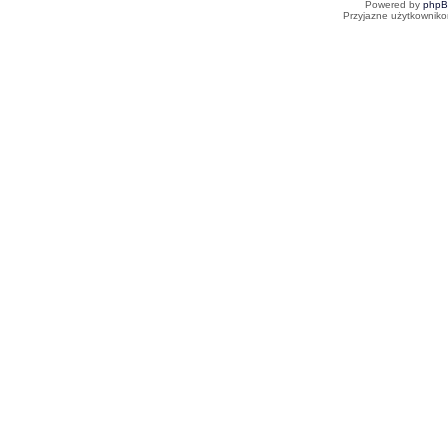
Powered by
php
Przyjazne użytkowniko