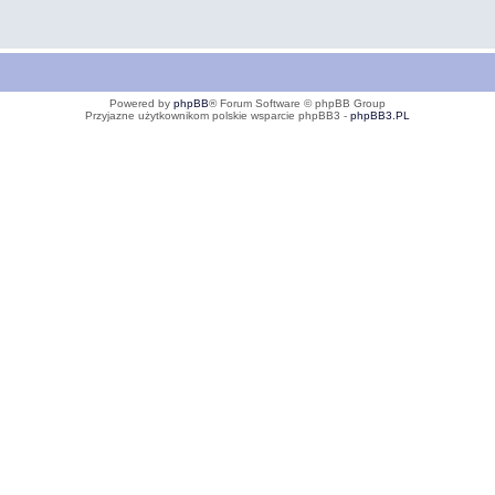
Powered by
phpBB
® Forum Software © phpBB Group
Przyjazne użytkownikom polskie wsparcie phpBB3 -
phpBB3.PL