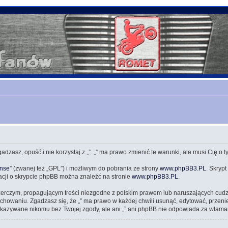
zgadzasz, opuść i nie korzystaj z „”. „” ma prawo zmienić te warunki, ale musi Cię o
ense
” (zwanej też „GPL”) i możliwym do pobrania ze strony
www.phpBB3.PL
. Skrypt
acji o skrypcie phpBB można znaleźć na stronie
www.phpBB3.PL
.
zerczym, propagującym treści niezgodne z polskim prawem lub naruszających cud
owaniu. Zgadzasz się, że „” ma prawo w każdej chwili usunąć, edytować, przeni
przekazywane nikomu bez Twojej zgody, ale ani „” ani phpBB nie odpowiada za wł