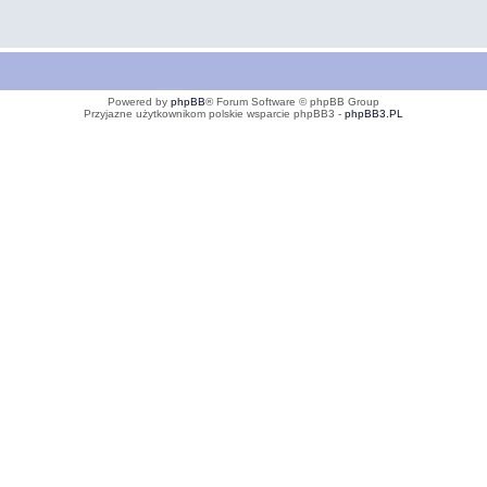
Powered by
phpBB
® Forum Software © phpBB Group
Przyjazne użytkownikom polskie wsparcie phpBB3 -
phpBB3.PL