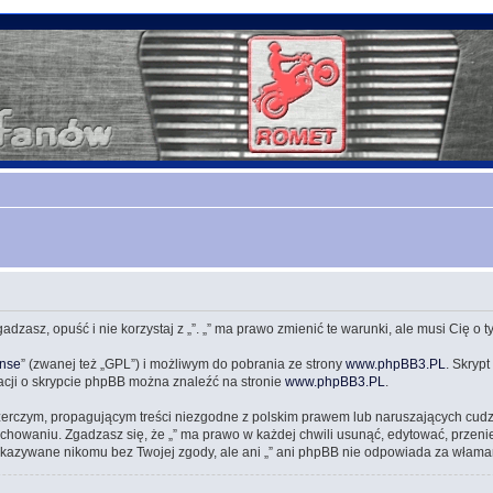
zgadzasz, opuść i nie korzystaj z „”. „” ma prawo zmienić te warunki, ale musi Cię o
ense
” (zwanej też „GPL”) i możliwym do pobrania ze strony
www.phpBB3.PL
. Skrypt
acji o skrypcie phpBB można znaleźć na stronie
www.phpBB3.PL
.
zerczym, propagującym treści niezgodne z polskim prawem lub naruszających cud
owaniu. Zgadzasz się, że „” ma prawo w każdej chwili usunąć, edytować, przeni
przekazywane nikomu bez Twojej zgody, ale ani „” ani phpBB nie odpowiada za wł