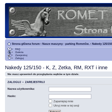
Strona główna forum
‹
Nasze maszyny - parking Rometów.
‹
Nakedy 125/150 
FAQ
Galeria
Zarejestruj
Zaloguj
Nakedy 125/150 - K, Z, Zetka, RM, RXT i inne
Nie masz uprawnień do przeglądania wątków w tym dziale.
ZALOGUJ
•
ZAREJESTRUJ
Nazwa użytkownika:
Hasło:
Zapamiętaj mnie
Ukryj mnie w tej sesji