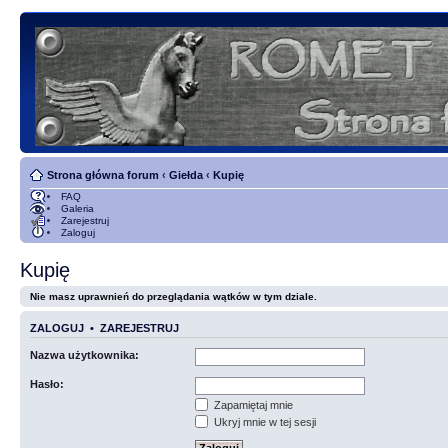
Strona główna forum
‹
Giełda
‹
Kupię
FAQ
Galeria
Zarejestruj
Zaloguj
Kupię
Nie masz uprawnień do przeglądania wątków w tym dziale.
ZALOGUJ
•
ZAREJESTRUJ
Nazwa użytkownika:
Hasło:
Zapamiętaj mnie
Ukryj mnie w tej sesji