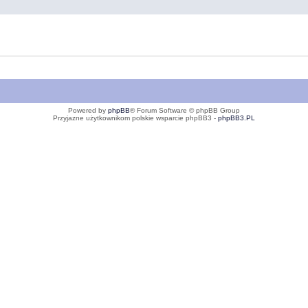
Powered by
phpBB
® Forum Software © phpBB Group
Przyjazne użytkownikom polskie wsparcie phpBB3 -
phpBB3.PL