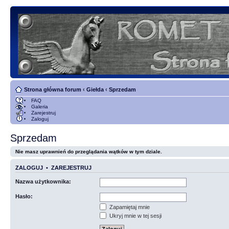
Strona główna forum
‹
Giełda
‹
Sprzedam
FAQ
Galeria
Zarejestruj
Zaloguj
Sprzedam
Nie masz uprawnień do przeglądania wątków w tym dziale.
ZALOGUJ
•
ZAREJESTRUJ
Nazwa użytkownika:
Hasło:
Zapamiętaj mnie
Ukryj mnie w tej sesji