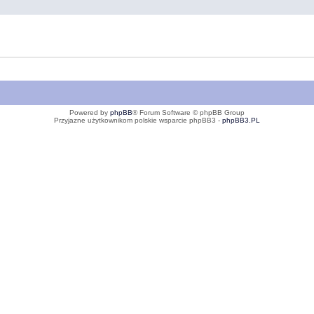
Powered by
phpBB
® Forum Software © phpBB Group
Przyjazne użytkownikom polskie wsparcie phpBB3 -
phpBB3.PL