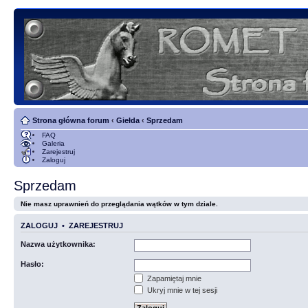
Strona główna forum
‹
Giełda
‹
Sprzedam
FAQ
Galeria
Zarejestruj
Zaloguj
Sprzedam
Nie masz uprawnień do przeglądania wątków w tym dziale.
ZALOGUJ
•
ZAREJESTRUJ
Nazwa użytkownika:
Hasło:
Zapamiętaj mnie
Ukryj mnie w tej sesji