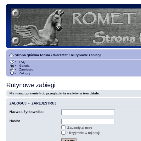
Strona główna forum
‹
Warsztat
‹
Rutynowe zabiegi
FAQ
Galeria
Zarejestruj
Zaloguj
Rutynowe zabiegi
Nie masz uprawnień do przeglądania wątków w tym dziale.
ZALOGUJ
•
ZAREJESTRUJ
Nazwa użytkownika:
Hasło:
Zapamiętaj mnie
Ukryj mnie w tej sesji