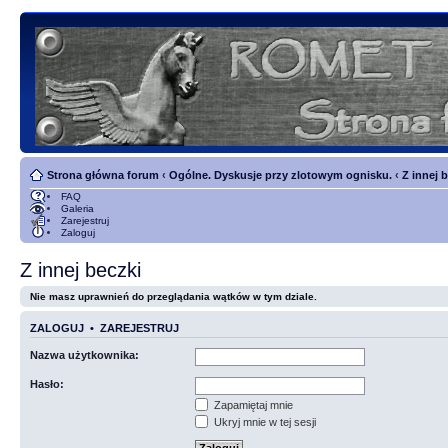
Strona główna forum
‹
Ogólne. Dyskusje przy zlotowym ognisku.
‹
Z innej 
FAQ
Galeria
Zarejestruj
Zaloguj
Z innej beczki
Nie masz uprawnień do przeglądania wątków w tym dziale.
ZALOGUJ
•
ZAREJESTRUJ
Nazwa użytkownika:
Hasło:
Zapamiętaj mnie
Ukryj mnie w tej sesji