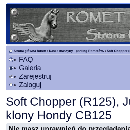
Strona główna forum
‹
Nasze maszyny - parking Rometów.
‹
Soft Chopper (
FAQ
Galeria
Zarejestruj
Zaloguj
Soft Chopper (R125), J
klony Hondy CB125
Nie masz uprawnień do przeglądania