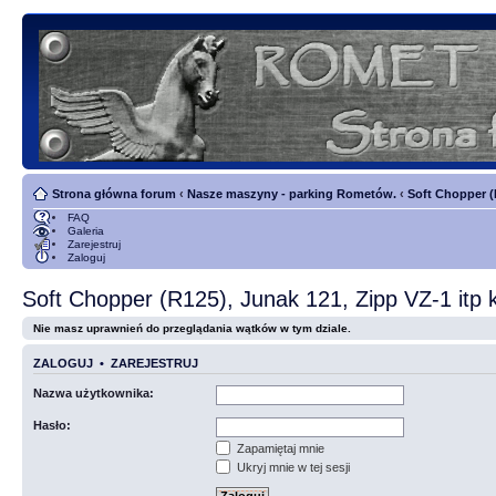
Strona główna forum
‹
Nasze maszyny - parking Rometów.
‹
Soft Chopper (
FAQ
Galeria
Zarejestruj
Zaloguj
Soft Chopper (R125), Junak 121, Zipp VZ-1 itp
Nie masz uprawnień do przeglądania wątków w tym dziale.
ZALOGUJ
•
ZAREJESTRUJ
Nazwa użytkownika:
Hasło:
Zapamiętaj mnie
Ukryj mnie w tej sesji