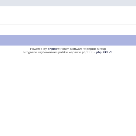
Powered by
phpBB
® Forum Software © phpBB Group
Przyjazne użytkownikom polskie wsparcie phpBB3 -
phpBB3.PL