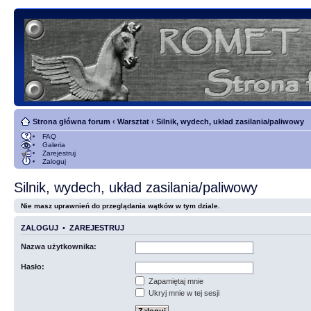
Strona główna forum
‹
Warsztat
‹
Silnik, wydech, układ zasilania/paliwowy
FAQ
Galeria
Zarejestruj
Zaloguj
Silnik, wydech, układ zasilania/paliwowy
Nie masz uprawnień do przeglądania wątków w tym dziale.
ZALOGUJ
•
ZAREJESTRUJ
Nazwa użytkownika:
Hasło:
Zapamiętaj mnie
Ukryj mnie w tej sesji