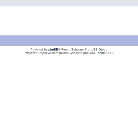
Powered by
phpBB
® Forum Software © phpBB Group
Przyjazne użytkownikom polskie wsparcie phpBB3 -
phpBB3.PL