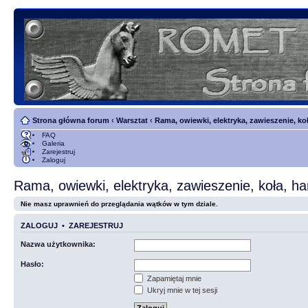
Strona główna forum
‹
Warsztat
‹
Rama, owiewki, elektryka, zawieszenie, ko
FAQ
Galeria
Zarejestruj
Zaloguj
Rama, owiewki, elektryka, zawieszenie, koła, h
Nie masz uprawnień do przeglądania wątków w tym dziale.
ZALOGUJ
•
ZAREJESTRUJ
Nazwa użytkownika:
Hasło:
Zapamiętaj mnie
Ukryj mnie w tej sesji