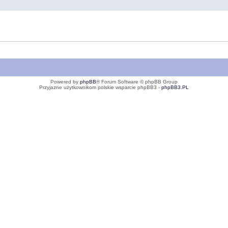
Powered by
phpBB
® Forum Software © phpBB Group
Przyjazne użytkownikom polskie wsparcie phpBB3 -
phpBB3.PL