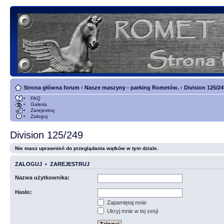
Strona główna forum
‹
Nasze maszyny - parking Rometów.
‹
Division 125/24
FAQ
Galeria
Zarejestruj
Zaloguj
Division 125/249
Nie masz uprawnień do przeglądania wątków w tym dziale.
ZALOGUJ
•
ZAREJESTRUJ
Nazwa użytkownika:
Hasło:
Zapamiętaj mnie
Ukryj mnie w tej sesji