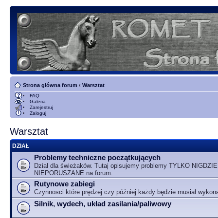
Strona główna forum
‹
Warsztat
FAQ
Galeria
Zarejestruj
Zaloguj
Warsztat
DZIAŁ
Problemy techniczne początkujących
Dział dla świeżaków. Tutaj opisujemy problemy TYLKO NIGDZIE
NIEPORUSZANE na forum.
Rutynowe zabiegi
Czynnosci które prędzej czy później każdy będzie musiał wykon
Silnik, wydech, układ zasilania/paliwowy